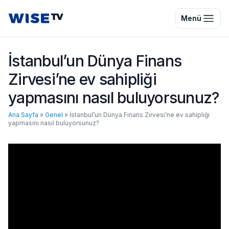
Wise TV
Menü
İstanbul’un Dünya Finans
Zirvesi’ne ev sahipliği
yapmasını nasıl buluyorsunuz?
Ana Sayfa
»
Genel
»
İstanbul’un Dünya Finans Zirvesi’ne ev sahipliği
yapmasını nasıl buluyorsunuz?