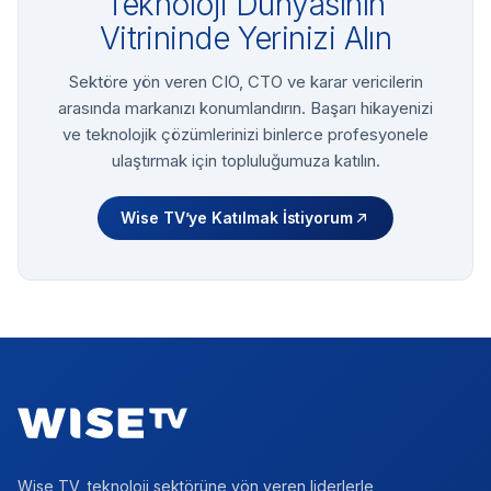
Teknoloji Dünyasının
Vitrininde Yerinizi Alın
Sektöre yön veren CIO, CTO ve karar vericilerin
arasında markanızı konumlandırın. Başarı hikayenizi
ve teknolojik çözümlerinizi binlerce profesyonele
ulaştırmak için topluluğumuza katılın.
Wise TV’ye Katılmak İstiyorum
Footer
Wise TV, teknoloji sektörüne yön veren liderlerle