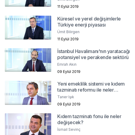
11 Eylül 2019
Küresel ve yerel değişimlerle
Türkiye enerji piyasası
Ümit Bilirgen
11 Eylül 2019
İstanbul Havalimanı'nın yaratacağı
potansiyel ve perakende sektörü
Emrah Akın
09 Eylül 2019
Yeni emeklilik sistemi ve kıdem
tazminatı reformu ile neler
değişecek?
Taner Işık
09 Eylül 2019
Kıdem tazminatı fonu ile neler
değişecek?
İsmail Sevinç