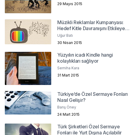
29 Mayıs 2015
Müzikli Reklamlar Kumpanyası:
Hedef Kitle Davranışını Etkileyen
Bir Unsur Olarak Markaların
Uğur Batı
Müzikle İlişkisi
30 Nisan 2015
Yüzyılın icadı Kindle hangi
kolaylıkları sağlıyor
Semiha Kara
31 Mart 2015
Türkiye’de Özel Sermaye Fonları
Nasıl Gelişir?
Barış Öney
24 Mart 2015
Türk Şirketleri Özel Sermaye
Fonları ile Yurt Dışına Açılabilir