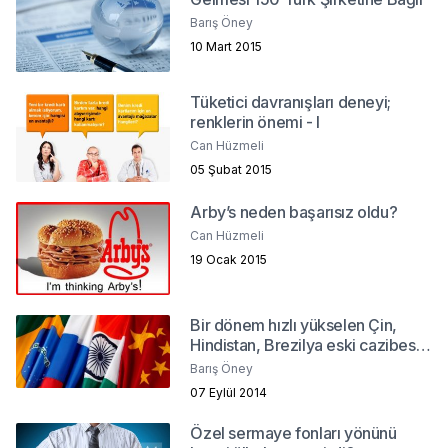
Barış Öney
10 Mart 2015
Tüketici davranışları deneyi;
renklerin önemi - I
Can Hüzmeli
05 Şubat 2015
Arby’s neden başarısız oldu?
Can Hüzmeli
19 Ocak 2015
Bir dönem hızlı yükselen Çin,
Hindistan, Brezilya eski cazibesini
yitiriyor mu?
Barış Öney
07 Eylül 2014
Özel sermaye fonları yönünü