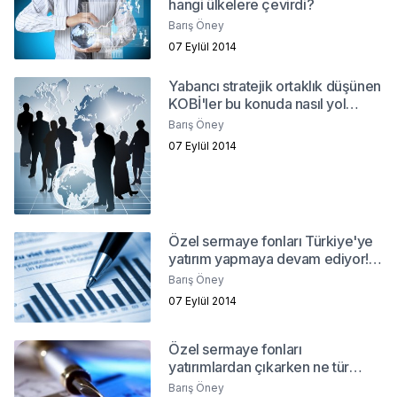
hangi ülkelere çevirdi?
Barış Öney
07 Eylül 2014
Yabancı stratejik ortaklık düşünen
KOBİ'ler bu konuda nasıl yol
alabilirler?
Barış Öney
07 Eylül 2014
Özel sermaye fonları Türkiye'ye
yatırım yapmaya devam ediyor!
Neden?
Barış Öney
07 Eylül 2014
Özel sermaye fonları
yatırımlardan çıkarken ne tür
sorunlarla karşılaşıyor?
Barış Öney