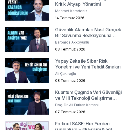
Kritik Altyapı Yönetimi
Mehmet Karadeniz
14 Temmuz 2026
Güvenlik Alarmları Nasıl Gerçek
Bir Savunma Reaksiyonuna
Dönüşür ?
Barbaros Akkoyunlu
08 Temmuz 2026
Yapay Zeka ile Siber Risk
Yönetimi ve Yeni Tehdit Sınırları
Ali Çakıroğlu
08 Temmuz 2026
Kuantum Çağında Veri Güvenliği
ve Milli Teknoloji Geliştirme
Stratejileri
Doç. Dr. Ali Furkan Kamanlı
07 Temmuz 2026
Fortinet SASE: Her Yerden
Güvenli ve Hızlı Erişim Nasıl