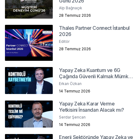
Günü 2026
Alp Bağrıaçık
28 Temmuz 2026
Thales Partner Connect İstanbul
2026
Editör
28 Temmuz 2026
Yapay Zeka Kuantum ve 6G
Çağında Güvenli Kalmak Mümkün
mü?
Erkan Özkan
14 Temmuz 2026
Yapay Zeka Karar Verme
Yetkisini İnsandan Alacak mı?
Serdar Şencan
14 Temmuz 2026
Enerji Sektöründe Yapay Zeka ve