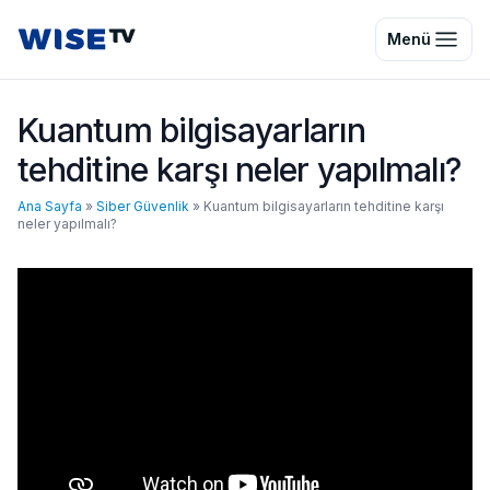
Wise TV
Menü
Kuantum bilgisayarların
tehditine karşı neler yapılmalı?
Ana Sayfa
»
Siber Güvenlik
»
Kuantum bilgisayarların tehditine karşı
neler yapılmalı?