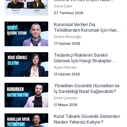
Sağlanır?
Zuhal Çakır
07 Temmuz 2026
Kurumsal Verileri Dış
Tehditlerden Korumak İçin Hangi
Yöntemler İzlenmeli?
Ekrem Musaoğlu
17 Haziran 2026
Tedarikçi Risklerini Sürekli
İzlemek İçin Hangi Stratejiler
İzlenmeli?
Ayşim Niksarlı
12 Haziran 2026
Yönetilen Güvenlik Hizmetleri ile
İş Sürekliliği Nasıl Sağlanabilir?
Emre Çamalan
21 Mayıs 2026
Kural Tabanlı Güvenlik Sistemleri
Neden Yetersiz Kalıyor?