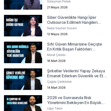
Süleyman Petek
21 Mayıs 2026
Siber Güvenlikte Hangi İşler
Outsource Edilmeli Hangileri
İçeride Kalmalı?
Nejla Seyhan Susam
12 Mayıs 2026
Sıfır Güven Mimarisine Geçişte
En Kritik Başarı Faktörleri
Nelerdir?
Murat Çelebi
16 Mart 2026
Şirketler Verilerini Yapay Zekaya
Emanet Ederken Güvenlik ve Etik
Sınırlarını Nasıl Belirler?
Çağda Çelikbilek
14 Mart 2026
2026 ve Sonrasında Risk
Yönetimini Bekleyen En Büyük
Meydan Okuma Nedir?
Uğur Tekin