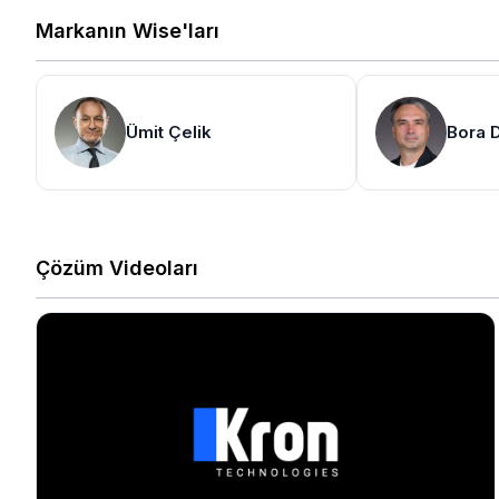
Markanın Wise'ları
Ümit Çelik
Bora 
Çözüm Videoları