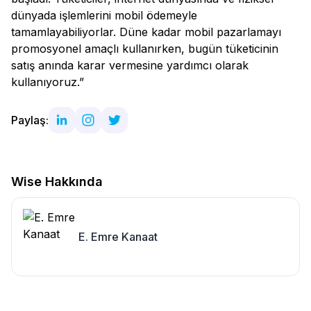
dünyada işlemlerini mobil ödemeyle
tamamlayabiliyorlar. Düne kadar mobil pazarlamayı
promosyonel amaçlı kullanırken, bugün tüketicinin
satış anında karar vermesine yardımcı olarak
kullanıyoruz.”
Paylaş:
Wise Hakkında
E. Emre Kanaat