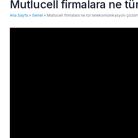
Mutlucell firmalara ne t
Ana Sayfa
»
Genel
»
Mutlucell firmalara ne tür telekomünikasyon çözüm