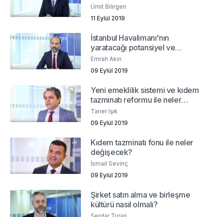
Ümit Bilirgen
11 Eylül 2019
İstanbul Havalimanı'nın
yaratacağı potansiyel ve
perakende sektörü
Emrah Akın
09 Eylül 2019
Yeni emeklilik sistemi ve kıdem
tazminatı reformu ile neler
değişecek?
Taner Işık
09 Eylül 2019
Kıdem tazminatı fonu ile neler
değişecek?
İsmail Sevinç
09 Eylül 2019
Şirket satın alma ve birleşme
kültürü nasıl olmalı?
Serdar Turan