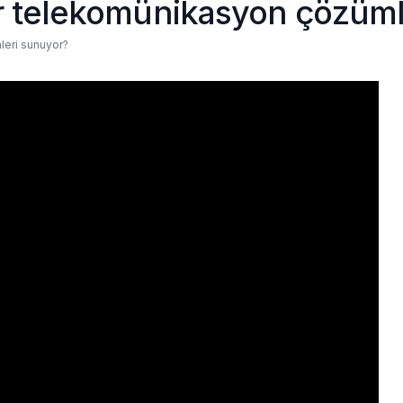
ür telekomünikasyon çözüm
leri sunuyor?