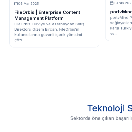
13 Nis 202
06 Mar 2025
portvMind
FileOrbis | Enterprise Content
portvMind P
Management Platform
sağlayıcıla
FileOrbis Türkiye ve Azerbaycan Satış
karşı Türkiy
Direktörü Gizem Bircan, FileOrbis’in
ve...
kullanıcılarına güvenli içerik yönetimi
çözü...
Teknoloji 
Sektörde öne çıkan başarılı 