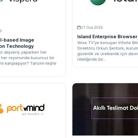
17 Oca 2025
6
Island Enterprise Browser
AI-based Image
Wise TV’ye konuşan Inforte Bili
ion Technology
Direktörü Orkun Şentürk, kurum
iz alışveriş yaparken her
güvenlik ve üretkenlik için devr
e her reyonunda kusursuz bir
niteliğinde bir...
mi karşılaşıyor? Tanzim-teşhir