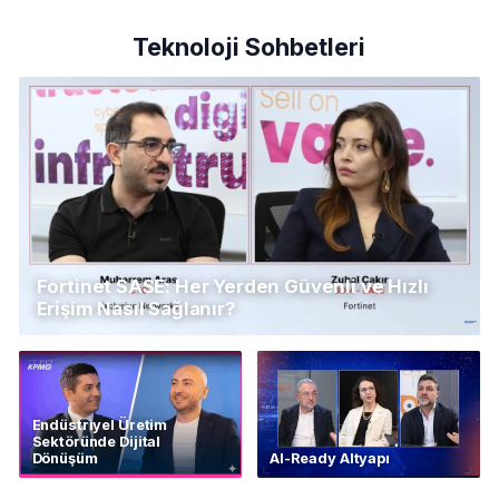
Teknoloji Sohbetleri
Fortinet SASE: Her Yerden Güvenli ve Hızlı
Erişim Nasıl Sağlanır?
Endüstriyel Üretim
Sektöründe Dijital
Dönüşüm
AI-Ready Altyapı