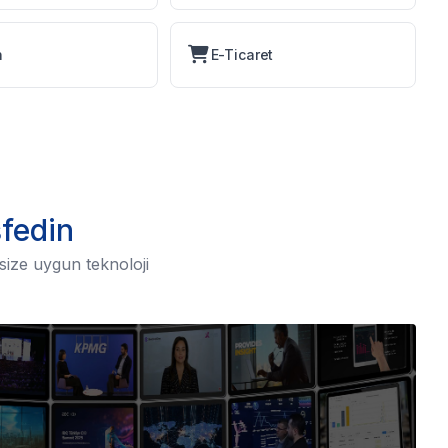
h
E-Ticaret
şfedin
size uygun teknoloji