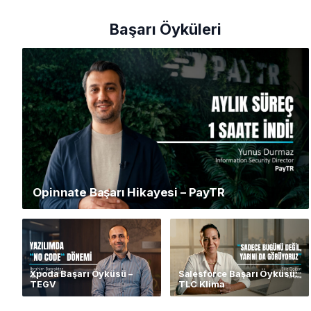
Başarı Öyküleri
Opinnate Başarı Hikayesi – PayTR
Xpoda Başarı Öyküsü –
Salesforce Başarı Öyküsü:
TEGV
TLC Klima