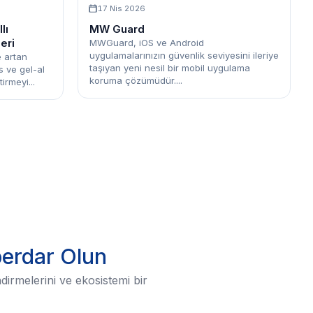
17 Nis 2026
lı
MW Guard
eri
MWGuard, iOS ve Android
uygulamalarınızın güvenlik seviyesini ileriye
e artan
taşıyan yeni nesil bir mobil uygulama
s ve gel-al
koruma çözümüdür....
irmeyi...
berdar Olun
dirmelerini ve ekosistemi bir