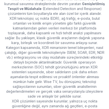
kurumsal savunma stratejilerinde devrim yaratan
Genişletilmiş
Tespit ve Müdahale
(Extended Detection and Response)
çözümlerini tüm boyutlarıyla ele alan özel bir içerik alanıdır.
XDR teknolojisi; uç nokta (EDR), ağ trafiği, e-posta, bulut
ortamları ve kimlik erişim yönetimi gibi farklı güvenlik
katmanlarından gelen verileri merkezi bir platformda
toplayarak, daha kapsamlı ve hızlı tehdit analizi yapılmasını
sağlar. Bu yaklaşım, klasik güvenlik araçlarının dağınık yapısına
karşı, birleşik ve koordineli bir savunma anlayışı sunar.
Kategori kapsamında, XDR mimarisinin temel bileşenleri, nasıl
çalıştığı, diğer güvenlik teknolojileriyle (SIEM, SOAR, EDR, NDR
vb.) entegrasyonu ve olay müdahale süreçlerindeki etkinliği
detaylı biçimde aktarılmaktadır. Güvenlik operasyon
merkezlerinin (SOC) tehdit görünürlüğünü artıran XDR
sistemleri sayesinde, siber saldırıların çok daha erken
aşamalarda tespit edilmesi ve proaktif önlemler alınması
mümkün hale gelir. Wise TV, bu dönüşümü; teknoloji
sağlayıcılarının sunumları, siber güvenlik analistlerinin
değerlendirmeleri ve gerçek vaka senaryolarıyla izleyicilere
sade ve anlaşılır bir şekilde sunar.
XDR çözümleri sayesinde kurumlar; yalnızca uç nokta
güvenliğine değil, aynı zamanda ağ geçitleri, e-posta