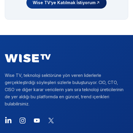
Wise TV’ye Katılmak İstiyorum
Footer
Wise TV, teknoloji sektörüne yön veren liderlerle
gerçekleştirdiği söyleşileri sizlerle buluşturuyor. CIO, CTO,
CISO ve diğer karar vericilerin yanı sıra teknoloji üreticilerinin
de yer aldığı bu platformda en güncel, trend içerikleri
bulabilirsiniz.
LinkedIn
Instagram
YouTube
X