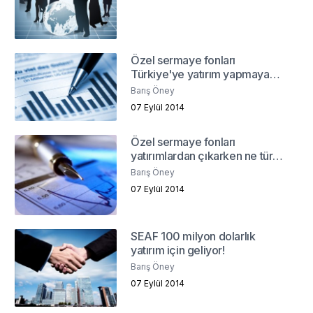
Özel sermaye fonları
Türkiye'ye yatırım yapmaya
devam ediyor! Neden?
Barış Öney
07 Eylül 2014
Özel sermaye fonları
yatırımlardan çıkarken ne tür
sorunlarla karşılaşıyor?
Barış Öney
07 Eylül 2014
SEAF 100 milyon dolarlık
yatırım için geliyor!
Barış Öney
07 Eylül 2014