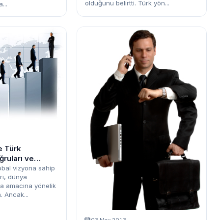
olduğunu belirtti. Türk yön...
...
e Türk
ğruları ve
lobal vizyona sahip
rı, dünya
ma amacına yönelik
. Ancak...