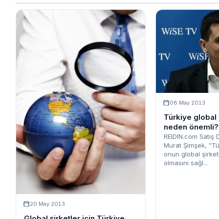
08 May 2013
Türkiye global ş
neden önemli?
REIDIN.com Satış 
Murat Şimşek, ”Tür
onun global şirket
olmasını sağl...
20 May 2013
Global şirketler için Türkiye