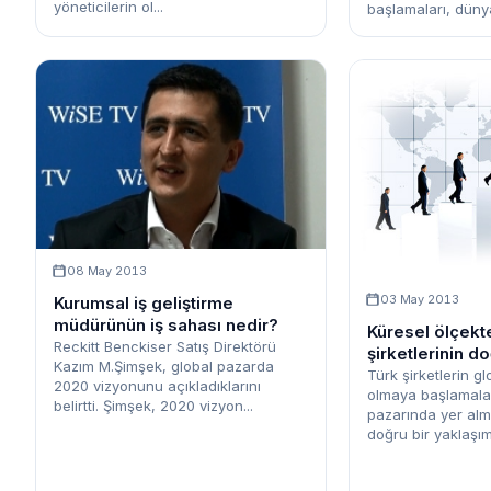
yöneticilerin ol...
başlamaları, dünya
08 May 2013
03 May 2013
Kurumsal iş geliştirme
müdürünün iş sahası nedir?
Küresel ölçekt
Reckitt Benckiser Satış Direktörü
şirketlerinin do
Kazım M.Şimşek, global pazarda
yanlışları
Türk şirketlerin g
2020 vizyonunu açıkladıklarını
olmaya başlamala
belirtti. Şimşek, 2020 vizyon...
pazarında yer al
doğru bir yaklaşım