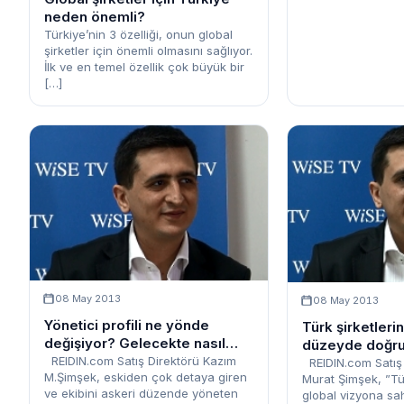
neden önemli?
Türkiye’nin 3 özelliği, onun global
şirketler için önemli olmasını sağlıyor.
İlk ve en temel özellik çok büyük bir
[…]
08 May 2013
08 May 2013
Yönetici profili ne yönde
Türk şirketleri
değişiyor? Gelecekte nasıl
düzeyde doğrula
olacak?
REIDIN.com Satış Direktörü Kazım
REIDIN.com Satış 
M.Şimşek, eskiden çok detaya giren
Murat Şimşek, ”Tür
ve ekibini askeri düzende yöneten
global vizyona sa