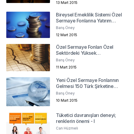
13 Mart 2015
Bireysel Emeklilik Sistemi Özel
Sermaye Fonlarına Yatırım
Yapabilmeli
Barış Öney
12 Mart 2015
Özel Sermaye Fonları Özel
Sektördeki Yüksek
Borçlanmaya Çözüm Olabilir
Barış Öney
Mi?
11 Mart 2015
Yeni Özel Sermaye Fonlarının
Gelmesi 150 Türk Şirketine
Bağlı
Barış Öney
10 Mart 2015
Tüketici davranışları deneyi;
renklerin önemi - I
Can Hüzmeli