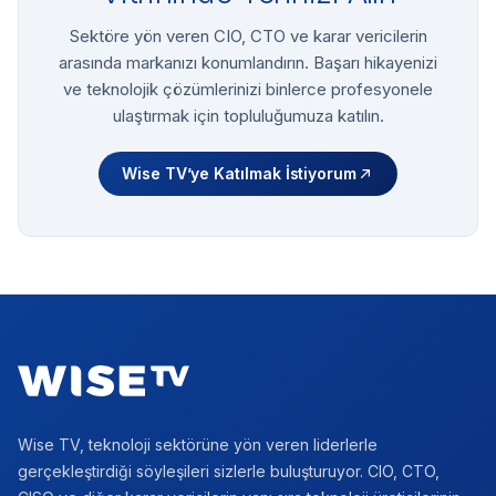
Sektöre yön veren CIO, CTO ve karar vericilerin
arasında markanızı konumlandırın. Başarı hikayenizi
ve teknolojik çözümlerinizi binlerce profesyonele
ulaştırmak için topluluğumuza katılın.
Wise TV’ye Katılmak İstiyorum
Footer
Wise TV, teknoloji sektörüne yön veren liderlerle
gerçekleştirdiği söyleşileri sizlerle buluşturuyor. CIO, CTO,