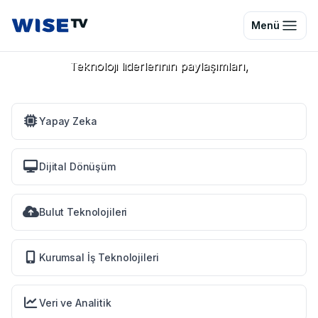
Teknoloji Dünyasının
Wise TV
Menü
B2B Video Platformu
Teknoloji liderlerinin paylaşımları,
öne çıkan teknoloji çözümleri ve
diğer kurumsal içerikleri keşfedin
Yapay Zeka
Wise TV’ye Katılmak İstiyorum
Dijital Dönüşüm
Bulut Teknolojileri
Kurumsal İş Teknolojileri
Veri ve Analitik