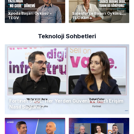
Xpoda Başarı Öyküsü –
Salesforce Başarı Öyküsü:
TEGV
TLC Klima
Teknoloji Sohbetleri
Fortinet SASE: Her Yerden Güvenli ve Hızlı Erişim
Nasıl Sağlanır?