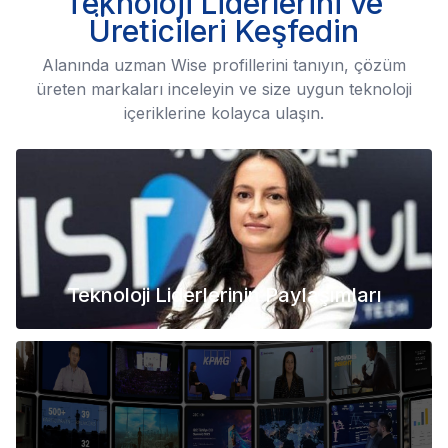
Teknoloji Liderlerini ve
Üreticileri Keşfedin
Alanında uzman Wise profillerini tanıyın, çözüm
üreten markaları inceleyin ve size uygun teknoloji
içeriklerine kolayca ulaşın.
Teknoloji Liderlerinin Paylaşımları