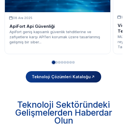
13 
08 Ara 2025
Vis
ApiFort Api Güvenliği
Tec
ApiFort geniş kapsamlı güvenlik tehditlerine ve
Müşte
zafiyetlere karşı API’leri korumak üzere tasarlanmış
reyon
gelişmiş bir siber...
Tanzi
Teknoloji Çözümleri Kataloğu
Teknoloji Sektöründeki
Gelişmelerden Haberdar
Olun