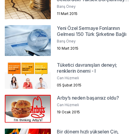
Çözüm Olabilir Mi?
Barış Öney
11 Mart 2015
Yeni Özel Sermaye Fonlarının
Gelmesi 150 Türk Şirketine Bağlı
Barış Öney
10 Mart 2015
Tüketici davranışları deneyi;
renklerin önemi - I
Can Hüzmeli
05 Şubat 2015
Arby’s neden başarısız oldu?
Can Hüzmeli
19 Ocak 2015
Bir dönem hızlı yükselen Çin,