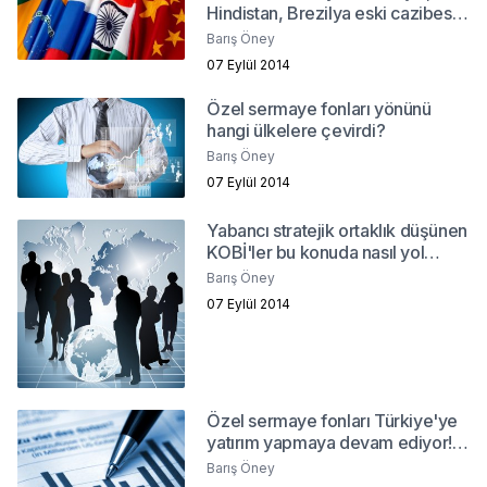
Hindistan, Brezilya eski cazibesini
yitiriyor mu?
Barış Öney
07 Eylül 2014
Özel sermaye fonları yönünü
hangi ülkelere çevirdi?
Barış Öney
07 Eylül 2014
Yabancı stratejik ortaklık düşünen
KOBİ'ler bu konuda nasıl yol
alabilirler?
Barış Öney
07 Eylül 2014
Özel sermaye fonları Türkiye'ye
yatırım yapmaya devam ediyor!
Neden?
Barış Öney