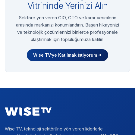
Vitrininde Yerinizi Alın
Sektöre yön veren CIO, CTO ve karar vericilerin
arasında markanızı konumlandırın. Başarı hikayenizi
ve teknolojik çözümlerinizi binlerce profesyonele
ulaştırmak için topluluğumuza katılın.
Wise TV’ye Katılmak İstiyorum
Footer
Wise TV, teknoloji sektörüne yön veren liderlerle