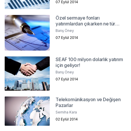
07 Eylül 2014
Özel sermaye fonları
yatırımlardan çıkarken ne tür
sorunlarla karşılaşıyor?
Barış Öney
07 Eylül 2014
SEAF 100 milyon dolarlık yatırım
için geliyor!
Barış Öney
07 Eylül 2014
Telekomünikasyon ve Değişen
Pazarlar
Semiha Kara
02 Eylül 2014