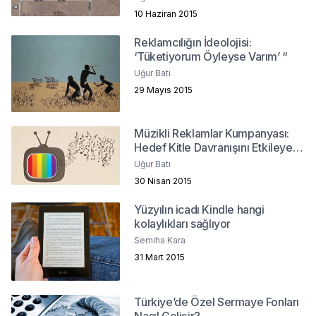
10 Haziran 2015
Reklamcılığın İdeolojisi:
‘Tüketiyorum Öyleyse Varım’ “
Uğur Batı
29 Mayıs 2015
Müzikli Reklamlar Kumpanyası:
Hedef Kitle Davranışını Etkileyen
Bir Unsur Olarak Markaların
Uğur Batı
Müzikle İlişkisi
30 Nisan 2015
Yüzyılın icadı Kindle hangi
kolaylıkları sağlıyor
Semiha Kara
31 Mart 2015
Türkiye’de Özel Sermaye Fonları
Nasıl Gelişir?