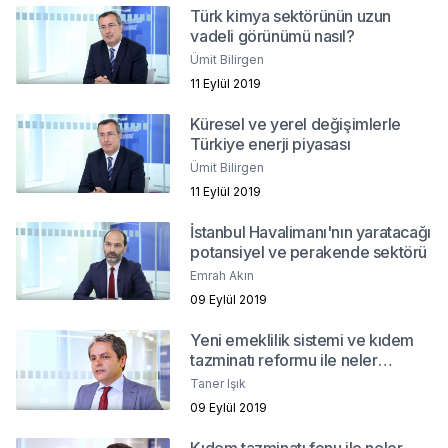
Türk kimya sektörünün uzun
vadeli görünümü nasıl?
Ümit Bilirgen
11 Eylül 2019
Küresel ve yerel değişimlerle
Türkiye enerji piyasası
Ümit Bilirgen
11 Eylül 2019
İstanbul Havalimanı'nın yaratacağı
potansiyel ve perakende sektörü
Emrah Akın
09 Eylül 2019
Yeni emeklilik sistemi ve kıdem
tazminatı reformu ile neler
değişecek?
Taner Işık
09 Eylül 2019
Kıdem tazminatı fonu ile neler