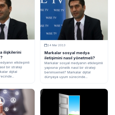
14 Mar 2013
ilişkilerini
Markalar sosyal medya
i?
iletişimini nasıl yönetmeli?
edyanın etkileşimli
Markalar sosyal medyanın etkileşimli
sıl bir strateji
yapısına yönelik nasıl bir strateji
lar dijital
benimsemeli? Markalar dijital
ecinde...
dünyaya uyum sürecinde...