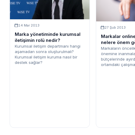
14 Mar 2013
27 Şub 2013
Marka yönetiminde kurumsal
Markalar onlin
iletişimin rolü nedir?
nelere önem g
Kurumsal iletişim departmanı hangi
nelerden kaçın
Markaların öncelik
aşamadan sonra oluşturulmalı?
önemine inanmalar
Kurumsal iletişim kuruma nasıl bir
bütçelerinde ayırd
destek sağlar?
ortamdaki çalışmal