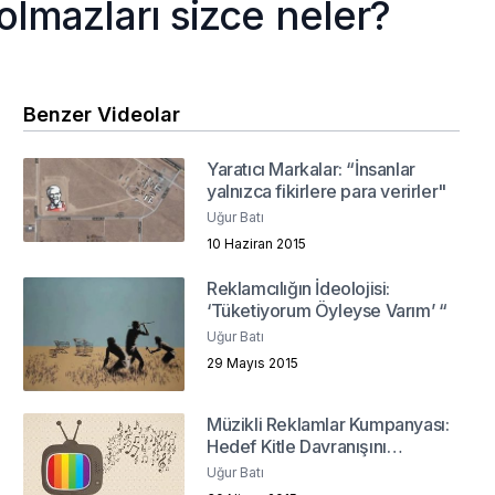
lmazları sizce neler?
Benzer Videolar
Yaratıcı Markalar: “İnsanlar
yalnızca fikirlere para verirler"
Uğur Batı
10 Haziran 2015
Reklamcılığın İdeolojisi:
‘Tüketiyorum Öyleyse Varım’ “
Uğur Batı
29 Mayıs 2015
Müzikli Reklamlar Kumpanyası:
Hedef Kitle Davranışını
Etkileyen Bir Unsur Olarak
Uğur Batı
Markaların Müzikle İlişkisi