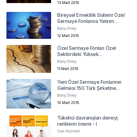
13 Mart 2015
Bireysel Emeklilik Sistemi Özel
Sermaye Fonlarına Yatırım
Yapabilmeli
Barış Öney
12 Mart 2015
Özel Sermaye Fonları Özel
Sektördeki Yüksek
Borçlanmaya Çözüm Olabilir
Barış Öney
Mi?
11 Mart 2015
Yeni Özel Sermaye Fonlarının
Gelmesi 150 Türk Şirketine
Bağlı
Barış Öney
10 Mart 2015
Tüketici davranışları deneyi;
renklerin önemi - I
Can Hüzmeli