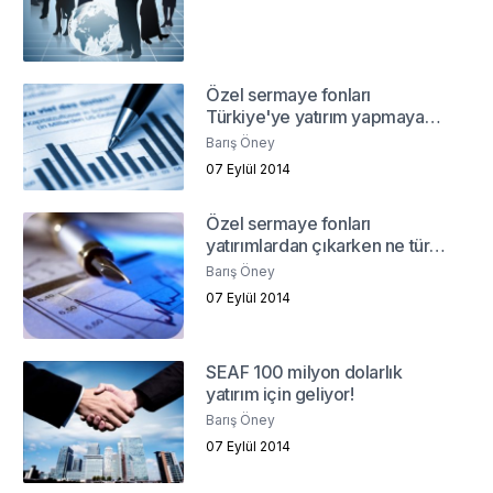
Özel sermaye fonları
Türkiye'ye yatırım yapmaya
devam ediyor! Neden?
Barış Öney
07 Eylül 2014
Özel sermaye fonları
yatırımlardan çıkarken ne tür
sorunlarla karşılaşıyor?
Barış Öney
07 Eylül 2014
SEAF 100 milyon dolarlık
yatırım için geliyor!
Barış Öney
07 Eylül 2014