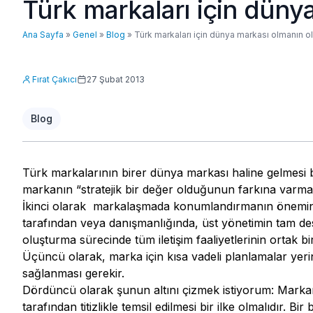
Türk markaları için düny
Ana Sayfa
»
Genel
»
Blog
»
Türk markaları için dünya markası olmanın o
Fırat Çakıcı
27 Şubat 2013
Blog
Türk markalarının birer dünya markası haline gelmesi b
markanın “stratejik bir değer olduğunun farkına varmak
İkinci olarak markalaşmada konumlandırmanın önemine 
tarafından veya danışmanlığında, üst yönetimin tam deste
oluşturma sürecinde tüm iletişim faaliyetlerinin ortak 
Üçüncü olarak, marka için kısa vadeli planlamalar yerin
sağlanması gerekir.
Dördüncü olarak şunun altını çizmek istiyorum: Markan
tarafından titizlikle temsil edilmesi bir ilke olmalıdır. B