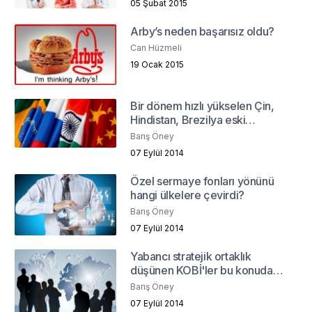
05 Şubat 2015
Arby’s neden başarısız oldu?
Can Hüzmeli
19 Ocak 2015
Bir dönem hızlı yükselen Çin,
Hindistan, Brezilya eski
cazibesini yitiriyor mu?
Barış Öney
07 Eylül 2014
Özel sermaye fonları yönünü
hangi ülkelere çevirdi?
Barış Öney
07 Eylül 2014
Yabancı stratejik ortaklık
düşünen KOBİ'ler bu konuda
nasıl yol alabilirler?
Barış Öney
07 Eylül 2014