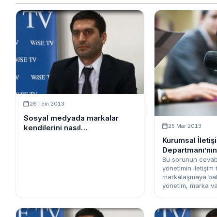
26 Tem 2013
Sosyal medyada markalar
25 Mar 2013
kendilerini nasıl
konumlandırmalı?
Kurumsal İletiş
Departmanı’nın
rolü nedir?
Bu sorunun cevab
yönetimin iletişim 
markalaşmaya bakış
yönetim, marka varl