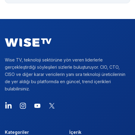
Footer
Wise TV, teknoloji sektörüne yön veren liderlerle
gerçekleştirdiği söyleşileri sizlerle buluşturuyor. CIO, CTO,
CISO ve diğer karar vericilerin yanı sıra teknoloji üreticilerinin
de yer aldığı bu platformda en güncel, trend içerikleri
bulabilirsiniz.
LinkedIn
Instagram
YouTube
X
Kategoriler
İçerik