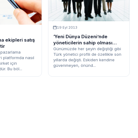
19 Eyl 2013
‘Yeni Dünya Düzeni’nde
a ekipleri satış
yöneticilerin sahip olması
tir
gereken özellikler
Günümüzde her şeyin değiştiği gibi
, pazarlama
Türk yönetici profili de özellikle son
ari platformda nasıl
yıllarda değişti. Eskiden kendine
rket için
güvenmeyen, önünd...
ür. Bu böl...