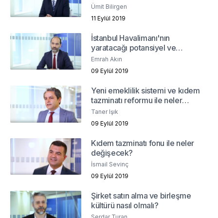
Ümit Bilirgen
11 Eylül 2019
İstanbul Havalimanı'nın
yaratacağı potansiyel ve
perakende sektörü
Emrah Akın
09 Eylül 2019
Yeni emeklilik sistemi ve kıdem
tazminatı reformu ile neler
değişecek?
Taner Işık
09 Eylül 2019
Kıdem tazminatı fonu ile neler
değişecek?
İsmail Sevinç
09 Eylül 2019
Şirket satın alma ve birleşme
kültürü nasıl olmalı?
Serdar Turan