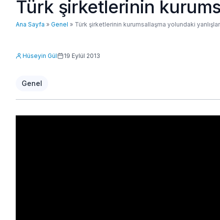
Türk şirketlerinin kurums
Ana Sayfa
»
Genel
»
Türk şirketlerinin kurumsallaşma yolundaki yanlışlar
Hüseyin Gül
19 Eylül 2013
Genel