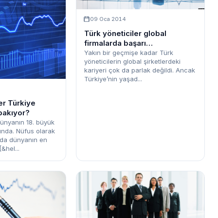
09 Oca 2014
Türk yöneticiler global
firmalarda başarı
sağlayabiliyor mu?
Yakın bir geçmişe kadar Türk
yöneticilerin global şirketlerdeki
kariyeri çok da parlak değildi. Ancak
Türkiye’nin yaşad...
er Türkiye
 bakıyor?
ünyanın 18. büyük
nda. Nüfus olarak
 da dünyanın en
[&hel...