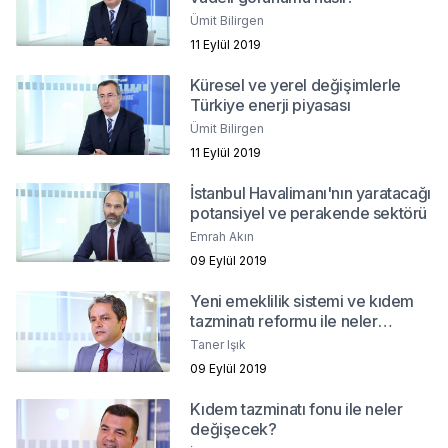
Ümit Bilirgen
11 Eylül 2019
Küresel ve yerel değişimlerle
Türkiye enerji piyasası
Ümit Bilirgen
11 Eylül 2019
İstanbul Havalimanı'nın yaratacağı
potansiyel ve perakende sektörü
Emrah Akın
09 Eylül 2019
Yeni emeklilik sistemi ve kıdem
tazminatı reformu ile neler
değişecek?
Taner Işık
09 Eylül 2019
Kıdem tazminatı fonu ile neler
değişecek?