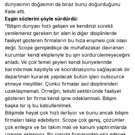
dünyasının doğasının da biraz bunu doğurduğunu
ifade etti.
Eşgin sözlerini şöyle sürdürdü:
”Bilişim dünyası hızlı gelişen ve kendinizi sürekli
yenilemeniz gereken bir alan ki diğer disiplinlerde
faaliyet gösteren firmaların bu hıza erişmesi çok olası
değil. Scope genişledikçe de muhafazakar davranan
kurumlar kendi ekipleriyle bu işin sürdürülemeyeceğini
anladı. Ve çok temel şeyleri kendi bünyelerinde
barındırmak kaydıyla ve koordinasyonu sağlayacak bir
departman kurarak yapılacak bütün işleri outsource
etmeye meyilliler. Çünkü firmalar asıl disiplininden
uzaklaşmamalı. Örneğin, tekstil sektöründe faaliyet
gösteren bir firma kendi işine odaklanmalı. Bilişim
başka bir iş bu kabullenilmeli.
Bilişimde hayat çok hızlı ilerliyor ve bunu ancak bilişim
firmaları takip edebiliyor. Scope çok geniş, çözümler
çok entegre ve bir takım mali ve kanuni yaptırımlarda
üzerine ekleniyor. Bir sigorta firmasından söz edecek