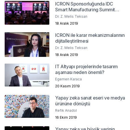
ICRON Sponsorluğunda IDC
Smart Manufacturing Summit
2019
Dr. Z. Melis Teksan
18 Aralık 2019
ICRON ile karar mekanizmalarının
dijitalleştirilmesi
Dr. Z. Melis Teksan
18 Aralık 2019
IT Altyapı projelerinde tasarım
aşaması neden önemli?
Egemen Karaca
20 Kasım 2019
Yapay zeka sanat eseri ve medya
ürününe dönüştü
Refik Anadol
16 Ekim 2019
Yapay zeka ve büyük verinin