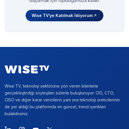
ulaştırmak için topluluğumuza katılın.
Wise TV’ye Katılmak İstiyorum
Footer
Wise TV, teknoloji sektörüne yön veren liderlerle
gerçekleştirdiği söyleşileri sizlerle buluşturuyor. CIO, CTO,
CISO ve diğer karar vericilerin yanı sıra teknoloji üreticilerinin
de yer aldığı bu platformda en güncel, trend içerikleri
bulabilirsiniz.