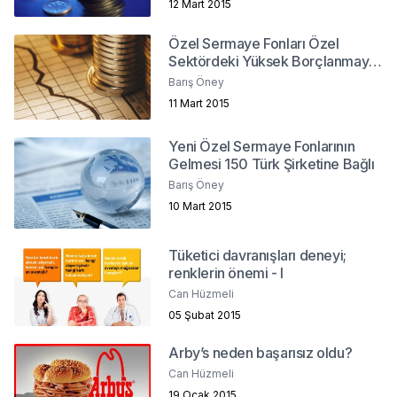
12 Mart 2015
Özel Sermaye Fonları Özel
Sektördeki Yüksek Borçlanmaya
Çözüm Olabilir Mi?
Barış Öney
11 Mart 2015
Yeni Özel Sermaye Fonlarının
Gelmesi 150 Türk Şirketine Bağlı
Barış Öney
10 Mart 2015
Tüketici davranışları deneyi;
renklerin önemi - I
Can Hüzmeli
05 Şubat 2015
Arby’s neden başarısız oldu?
Can Hüzmeli
19 Ocak 2015