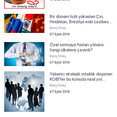
Bir dönem hızlı yükselen Çin,
Hindistan, Brezilya eski cazibesini
yitiriyor mu?
Barış Öney
07 Eylül 2014
Özel sermaye fonları yönünü
hangi ülkelere çevirdi?
Barış Öney
07 Eylül 2014
Yabancı stratejik ortaklık düşünen
KOBİ'ler bu konuda nasıl yol
alabilirler?
Barış Öney
07 Eylül 2014