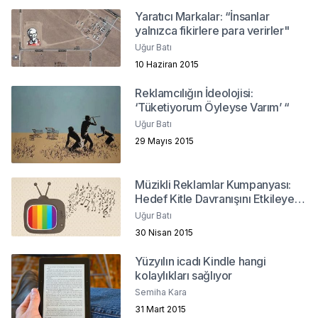
Yaratıcı Markalar: “İnsanlar
yalnızca fikirlere para verirler"
Uğur Batı
10 Haziran 2015
Reklamcılığın İdeolojisi:
‘Tüketiyorum Öyleyse Varım’ “
Uğur Batı
29 Mayıs 2015
Müzikli Reklamlar Kumpanyası:
Hedef Kitle Davranışını Etkileyen
Bir Unsur Olarak Markaların
Uğur Batı
Müzikle İlişkisi
30 Nisan 2015
Yüzyılın icadı Kindle hangi
kolaylıkları sağlıyor
Semiha Kara
31 Mart 2015