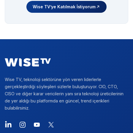
Wise TV’ye Katılmak İstiyorum
Footer
Wise TV, teknoloji sektörüne yön veren liderlerle
gerçekleştirdiği söyleşileri sizlerle buluşturuyor. CIO, CTO,
CISO ve diğer karar vericilerin yanı sıra teknoloji üreticilerinin
de yer aldığı bu platformda en güncel, trend içerikleri
bulabilirsiniz.
LinkedIn
Instagram
YouTube
X