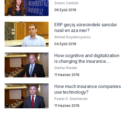
Sinem Cantürk
06 Eylül 2019
ERP geçiş sürecindeki sancılar
nasıl en aza iner?
Ahmet Küçükkoyuncu
04 Eylül 2019
How cognitive and digitalization
is changing the insurance
industry?
Stefan Riedel
11 Haziran 2019
How much insurance companies
use technology?
Pawel A. Steefanski
11 Haziran 2019