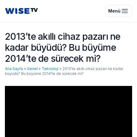
Wise TV
Menü
2013’te akıllı cihaz pazarı ne
kadar büyüdü? Bu büyüme
2014’te de sürecek mi?
Ana Sayfa
»
Genel
»
Teknoloji
»
2013’te akıllı cihaz pazarı ne kadar
büyüdü? Bu büyüme 2014’te de sürecek mi?