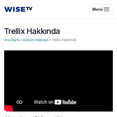
Wise TV
Menü
Trellix Hakkında
Ana Sayfa
»
Çözüm Videoları
»
Trellix Hakkında