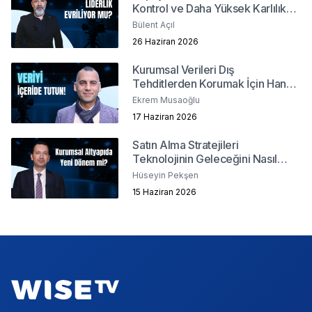
Kontrol ve Daha Yüksek Karlılık
Mümkün mü?
Bülent Açıl
26 Haziran 2026
Kurumsal Verileri Dış
Tehditlerden Korumak İçin Hangi
Yöntemler İzlenmeli?
Ekrem Musaoğlu
17 Haziran 2026
Satın Alma Stratejileri
Teknolojinin Geleceğini Nasıl
Şekillendiriyor?
Hüseyin Pekşen
15 Haziran 2026
Footer