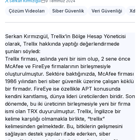
Serkan Kırmızıgül
9 Temmuz 2024
Çözüm Videoları
Siber Güvenlik
Veri Güvenliği
Xdr
Serkan Kırmızıgül, Trellix’in Bölge Hesap Yöneticisi
olarak, Trellix hakkında yaptığı değerlendirmede
şunları söyledi:
Trellix firması, aslında yeni bir isim olup, 2 sene önce
McAfee ve FireEye firmalarının birleşmesiyle
oluşturulmuştur. Sektöre baktığınızda, McAfee firması
1986 yılından beri siber güvenlik üzerine çalışan köklü
bir firmadır. FireEye ise özellikle APT konusunda
kendini kanıtlamış, dünya lideri üreticilerden biridir. Son
dönemde, bu iki üreticinin birleşmesiyle yeni bir firma
ismi olan TRX duyurulmuştur. Trellix, İngilizce bir
kelime karşılığı olmamakla birlikte, “trellix”
kelimesinden gelmektedir. Bu, bitkilerin gelişmesini
sağlayan destek yapıları ifade ederken, siber