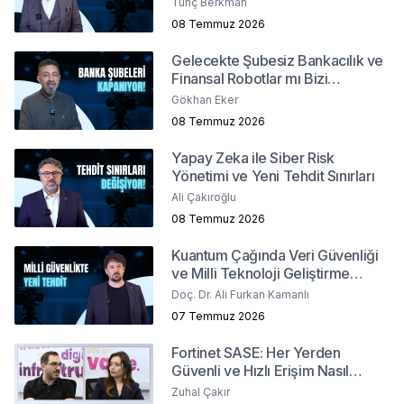
Tunç Berkman
08 Temmuz 2026
Gelecekte Şubesiz Bankacılık ve
Finansal Robotlar mı Bizi
Bekliyor?
Gökhan Eker
08 Temmuz 2026
Yapay Zeka ile Siber Risk
Yönetimi ve Yeni Tehdit Sınırları
Ali Çakıroğlu
08 Temmuz 2026
Kuantum Çağında Veri Güvenliği
ve Milli Teknoloji Geliştirme
Stratejileri
Doç. Dr. Ali Furkan Kamanlı
07 Temmuz 2026
Fortinet SASE: Her Yerden
Güvenli ve Hızlı Erişim Nasıl
Sağlanır?
Zuhal Çakır