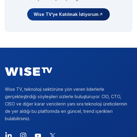
Wise TV’ye Katılmak İstiyorum
Footer
Wise TV, teknoloji sektörüne yön veren liderlerle
gerçekleştirdiği söyleşileri sizlerle buluşturuyor. CIO, CTO,
CISO ve diğer karar vericilerin yanı sıra teknoloji üreticilerinin
de yer aldığı bu platformda en güncel, trend içerikleri
bulabilirsiniz.
LinkedIn
Instagram
YouTube
X