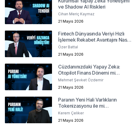
Kurumsal Yapay Zeka Yönetişimi
ve Shadow AI Riskleri
Cihan Meriç Kaymaz
21 Mayıs 2026
Fintech Dünyasında Veriyi Hızlı
İşlemek Rekabet Avantajını Nasıl
Belirler?
Özer Battal
21 Mayıs 2026
Cüzdanınızdaki Yapay Zeka:
Otopilot Finans Dönemi mi
Başlıyor ?
Mehmet Şevket Özdemir
21 Mayıs 2026
Paranın Yeni Hali Varlıkların
Tokenizasyonu ile mi
Şekilleniyor?
Kerem Çeliker
21 Mayıs 2026