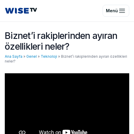
Wise TV
Menü
Biznet’i rakiplerinden ayıran
özellikleri neler?
Ana Sayfa
»
Genel
»
Teknoloji
»
Biznet’i rakiplerinden ayıran özellikleri
neler?