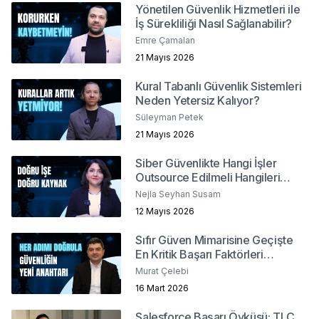
Yönetilen Güvenlik Hizmetleri ile
İş Sürekliliği Nasıl Sağlanabilir?
Emre Çamalan
21 Mayıs 2026
Kural Tabanlı Güvenlik Sistemleri
Neden Yetersiz Kalıyor?
Süleyman Petek
21 Mayıs 2026
Siber Güvenlikte Hangi İşler
Outsource Edilmeli Hangileri
İçeride Kalmalı?
Nejla Seyhan Susam
12 Mayıs 2026
Sıfır Güven Mimarisine Geçişte
En Kritik Başarı Faktörleri
Nelerdir?
Murat Çelebi
16 Mart 2026
Salesforce Başarı Öyküsü: TLC