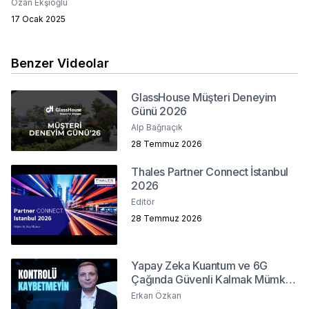
Ozan Ekşioğlu
17 Ocak 2025
Benzer Videolar
GlassHouse Müşteri Deneyim
Günü 2026
Alp Bağrıaçık
28 Temmuz 2026
Thales Partner Connect İstanbul
2026
Editör
28 Temmuz 2026
Yapay Zeka Kuantum ve 6G
Çağında Güvenli Kalmak Mümkün
mü?
Erkan Özkan