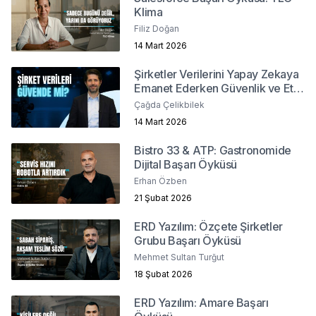
Klima
Filiz Doğan
14 Mart 2026
Şirketler Verilerini Yapay Zekaya
Emanet Ederken Güvenlik ve Etik
Sınırlarını Nasıl Belirler?
Çağda Çelikbilek
14 Mart 2026
Bistro 33 & ATP: Gastronomide
Dijital Başarı Öyküsü
Erhan Özben
21 Şubat 2026
ERD Yazılım: Özçete Şirketler
Grubu Başarı Öyküsü
Mehmet Sultan Turğut
18 Şubat 2026
ERD Yazılım: Amare Başarı