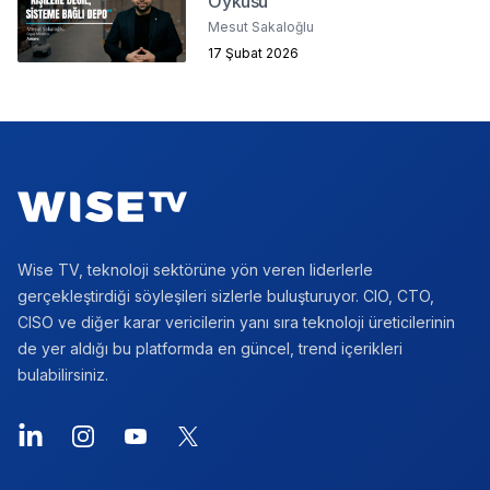
Öyküsü
Mesut Sakaloğlu
17 Şubat 2026
Footer
Wise TV, teknoloji sektörüne yön veren liderlerle
gerçekleştirdiği söyleşileri sizlerle buluşturuyor. CIO, CTO,
CISO ve diğer karar vericilerin yanı sıra teknoloji üreticilerinin
de yer aldığı bu platformda en güncel, trend içerikleri
bulabilirsiniz.