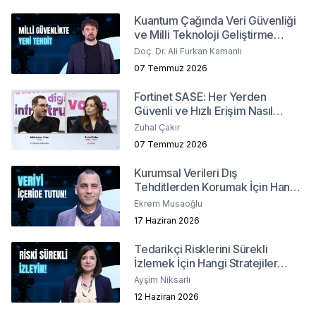
Kuantum Çağında Veri Güvenliği
ve Milli Teknoloji Geliştirme
Stratejileri
Doç. Dr. Ali Furkan Kamanlı
07 Temmuz 2026
Fortinet SASE: Her Yerden
Güvenli ve Hızlı Erişim Nasıl
Sağlanır?
Zuhal Çakır
07 Temmuz 2026
Kurumsal Verileri Dış
Tehditlerden Korumak İçin Hangi
Yöntemler İzlenmeli?
Ekrem Musaoğlu
17 Haziran 2026
Tedarikçi Risklerini Sürekli
İzlemek İçin Hangi Stratejiler
İzlenmeli?
Ayşim Niksarlı
12 Haziran 2026