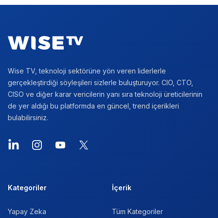
Footer
Wise TV, teknoloji sektörüne yön veren liderlerle
gerçekleştirdiği söyleşileri sizlerle buluşturuyor. CIO, CTO,
CISO ve diğer karar vericilerin yanı sıra teknoloji üreticilerinin
de yer aldığı bu platformda en güncel, trend içerikleri
bulabilirsiniz.
LinkedIn
Instagram
YouTube
X
Kategoriler
İçerik
Yapay Zeka
Tüm Kategoriler