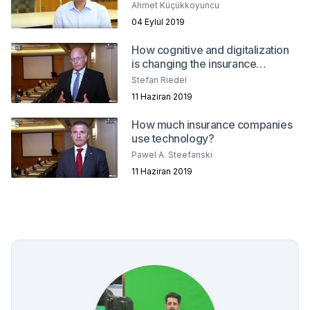
Ahmet Küçükkoyuncu
04 Eylül 2019
How cognitive and digitalization
is changing the insurance
industry?
Stefan Riedel
11 Haziran 2019
How much insurance companies
use technology?
Pawel A. Steefanski
11 Haziran 2019