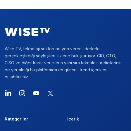
Footer
Wise TV, teknoloji sektörüne yön veren liderlerle
gerçekleştirdiği söyleşileri sizlerle buluşturuyor. CIO, CTO,
CISO ve diğer karar vericilerin yanı sıra teknoloji üreticilerinin
de yer aldığı bu platformda en güncel, trend içerikleri
bulabilirsiniz.
LinkedIn
Instagram
YouTube
X
Kategoriler
İçerik