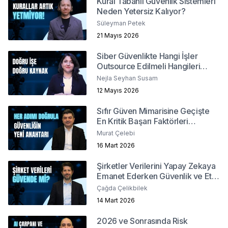
Kural Tabanlı Güvenlik Sistemleri
Neden Yetersiz Kalıyor?
Süleyman Petek
21 Mayıs 2026
Siber Güvenlikte Hangi İşler
Outsource Edilmeli Hangileri
İçeride Kalmalı?
Nejla Seyhan Susam
12 Mayıs 2026
Sıfır Güven Mimarisine Geçişte
En Kritik Başarı Faktörleri
Nelerdir?
Murat Çelebi
16 Mart 2026
Şirketler Verilerini Yapay Zekaya
Emanet Ederken Güvenlik ve Etik
Sınırlarını Nasıl Belirler?
Çağda Çelikbilek
14 Mart 2026
2026 ve Sonrasında Risk