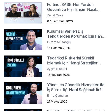
Fortinet SASE: Her Yerden
Güvenli ve Hızlı Erişim Nasıl
Sağlanır?
Zuhal Çakır
07 Temmuz 2026
Kurumsal Verileri Dış
Tehditlerden Korumak İçin Hangi
Yöntemler İzlenmeli?
Ekrem Musaoğlu
17 Haziran 2026
Tedarikçi Risklerini Sürekli
İzlemek İçin Hangi Stratejiler
İzlenmeli?
Ayşim Niksarlı
12 Haziran 2026
Yönetilen Güvenlik Hizmetleri ile
İş Sürekliliği Nasıl Sağlanabilir?
Emre Çamalan
21 Mayıs 2026