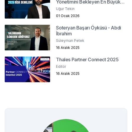
Yönetimini Bekleyen En Büyük
Meydan Okuma Nedir?
Uğur Tekin
01 Ocak 2026
Soteryan Başarı Öyküsü - Abdi
İbrahim
Süleyman Petek
16 Aralık 2025
Thales Partner Connect 2025
Editör
16 Aralık 2025