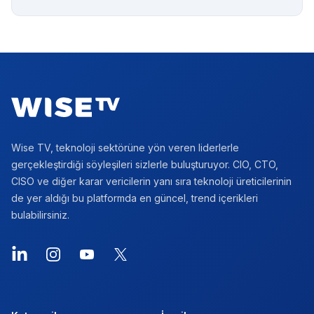
Footer
Wise TV, teknoloji sektörüne yön veren liderlerle
gerçekleştirdiği söyleşileri sizlerle buluşturuyor. CIO, CTO,
CISO ve diğer karar vericilerin yanı sıra teknoloji üreticilerinin
de yer aldığı bu platformda en güncel, trend içerikleri
bulabilirsiniz.
LinkedIn
Instagram
YouTube
X