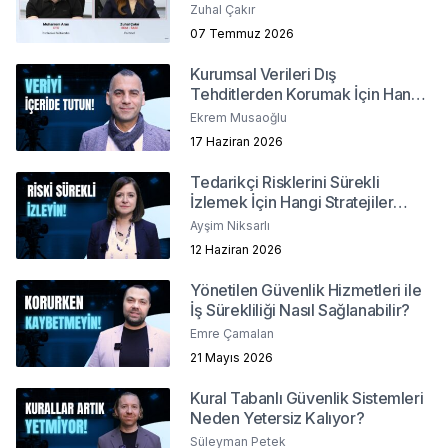
Sağlanır?
Zuhal Çakır
07 Temmuz 2026
Kurumsal Verileri Dış
Tehditlerden Korumak İçin Hangi
Yöntemler İzlenmeli?
Ekrem Musaoğlu
17 Haziran 2026
Tedarikçi Risklerini Sürekli
İzlemek İçin Hangi Stratejiler
İzlenmeli?
Ayşim Niksarlı
12 Haziran 2026
Yönetilen Güvenlik Hizmetleri ile
İş Sürekliliği Nasıl Sağlanabilir?
Emre Çamalan
21 Mayıs 2026
Kural Tabanlı Güvenlik Sistemleri
Neden Yetersiz Kalıyor?
Süleyman Petek