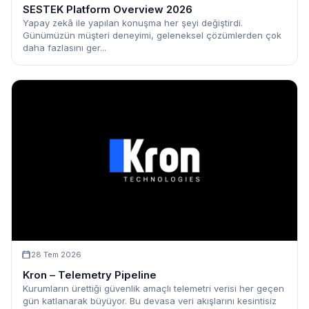
SESTEK Platform Overview 2026
Yapay zekâ ile yapılan konuşma her şeyi değiştirdi.
Günümüzün müşteri deneyimi, geleneksel çözümlerden çok
daha fazlasını ger...
28 Tem 2026
Kron – Telemetry Pipeline
Kurumların ürettiği güvenlik amaçlı telemetri verisi her geçen
gün katlanarak büyüyor. Bu devasa veri akışlarını kesintisiz