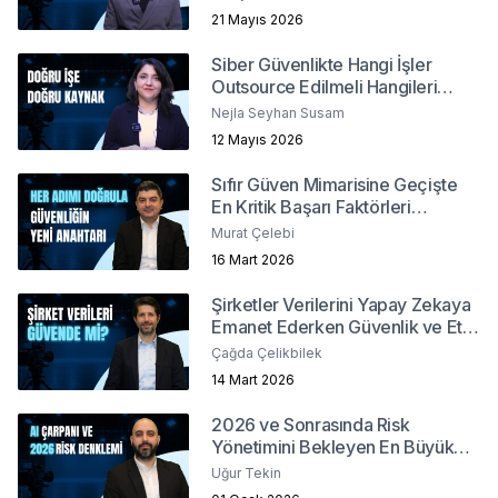
21 Mayıs 2026
Siber Güvenlikte Hangi İşler
Outsource Edilmeli Hangileri
İçeride Kalmalı?
Nejla Seyhan Susam
12 Mayıs 2026
Sıfır Güven Mimarisine Geçişte
En Kritik Başarı Faktörleri
Nelerdir?
Murat Çelebi
16 Mart 2026
Şirketler Verilerini Yapay Zekaya
Emanet Ederken Güvenlik ve Etik
Sınırlarını Nasıl Belirler?
Çağda Çelikbilek
14 Mart 2026
2026 ve Sonrasında Risk
Yönetimini Bekleyen En Büyük
Meydan Okuma Nedir?
Uğur Tekin