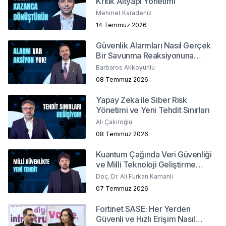
Kritik Altyapı Yönetimi
Mehmet Karadeniz
14 Temmuz 2026
Güvenlik Alarmları Nasıl Gerçek
Bir Savunma Reaksiyonuna
Dönüşür ?
Barbaros Akkoyunlu
08 Temmuz 2026
Yapay Zeka ile Siber Risk
Yönetimi ve Yeni Tehdit Sınırları
Ali Çakıroğlu
08 Temmuz 2026
Kuantum Çağında Veri Güvenliği
ve Milli Teknoloji Geliştirme
Stratejileri
Doç. Dr. Ali Furkan Kamanlı
07 Temmuz 2026
Fortinet SASE: Her Yerden
Güvenli ve Hızlı Erişim Nasıl