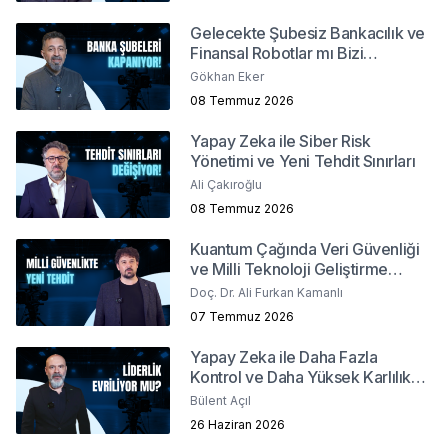
Gelecekte Şubesiz Bankacılık ve
Finansal Robotlar mı Bizi
Bekliyor?
Gökhan Eker
08 Temmuz 2026
Yapay Zeka ile Siber Risk
Yönetimi ve Yeni Tehdit Sınırları
Ali Çakıroğlu
08 Temmuz 2026
Kuantum Çağında Veri Güvenliği
ve Milli Teknoloji Geliştirme
Stratejileri
Doç. Dr. Ali Furkan Kamanlı
07 Temmuz 2026
Yapay Zeka ile Daha Fazla
Kontrol ve Daha Yüksek Karlılık
Mümkün mü?
Bülent Açıl
26 Haziran 2026