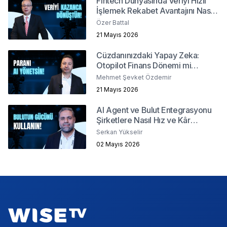
Fintech Dünyasında Veriyi Hızlı
İşlemek Rekabet Avantajını Nasıl
Belirler?
Özer Battal
21 Mayıs 2026
Cüzdanınızdaki Yapay Zeka:
Otopilot Finans Dönemi mi
Başlıyor ?
Mehmet Şevket Özdemir
21 Mayıs 2026
AI Agent ve Bulut Entegrasyonu
Şirketlere Nasıl Hız ve Kâr
Sağlar?
Serkan Yükselir
02 Mayıs 2026
Footer