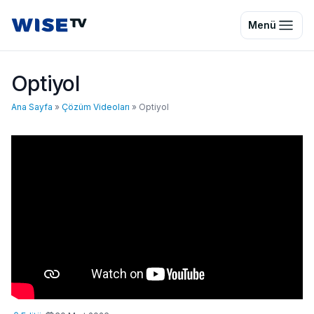
Wise TV
Menü
Optiyol
Ana Sayfa
»
Çözüm Videoları
»
Optiyol