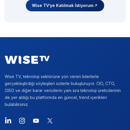
Wise TV’ye Katılmak İstiyorum
Footer
Wise TV, teknoloji sektörüne yön veren liderlerle
gerçekleştirdiği söyleşileri sizlerle buluşturuyor. CIO, CTO,
CISO ve diğer karar vericilerin yanı sıra teknoloji üreticilerinin
de yer aldığı bu platformda en güncel, trend içerikleri
bulabilirsiniz.
LinkedIn
Instagram
YouTube
X