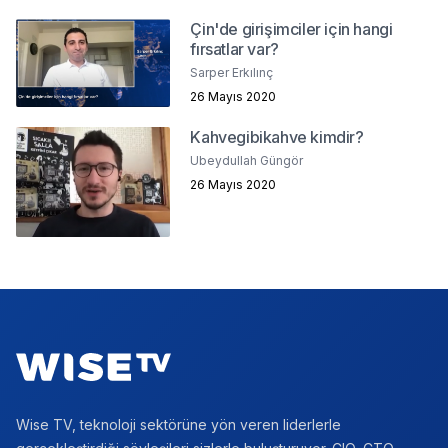
Çin'de girişimciler için hangi
fırsatlar var?
Sarper Erkılınç
26 Mayıs 2020
Kahvegibikahve kimdir?
Ubeydullah Güngör
26 Mayıs 2020
Footer
Wise TV, teknoloji sektörüne yön veren liderlerle