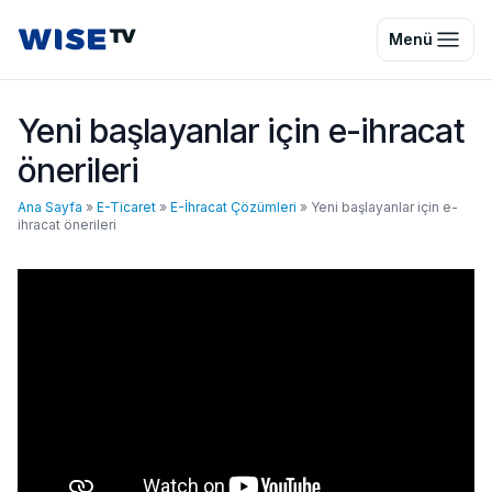
Wise TV
Menü
Yeni başlayanlar için e-ihracat
önerileri
Ana Sayfa
»
E-Ticaret
»
E-İhracat Çözümleri
»
Yeni başlayanlar için e-
ihracat önerileri