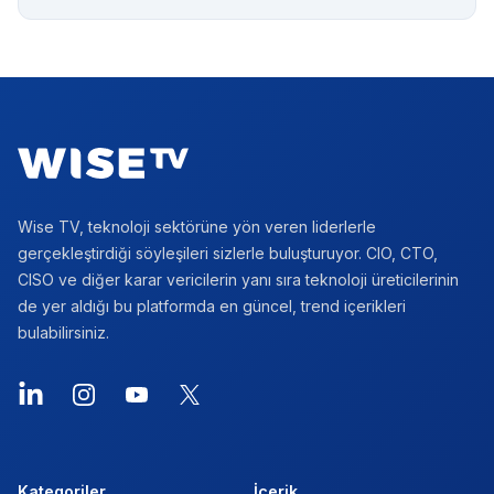
Footer
Wise TV, teknoloji sektörüne yön veren liderlerle
gerçekleştirdiği söyleşileri sizlerle buluşturuyor. CIO, CTO,
CISO ve diğer karar vericilerin yanı sıra teknoloji üreticilerinin
de yer aldığı bu platformda en güncel, trend içerikleri
bulabilirsiniz.
LinkedIn
Instagram
YouTube
X
Kategoriler
İçerik