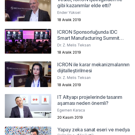
gibi kazanımlar elde etti?
Ender Yüksel
18 Aralık 2019
ICRON Sponsorluğunda IDC
Smart Manufacturing Summit
2019
Dr. Z. Melis Teksan
18 Aralık 2019
ICRON ile karar mekanizmalarının
dijitalleştirilmesi
Dr. Z. Melis Teksan
18 Aralık 2019
IT Altyapı projelerinde tasarım
aşaması neden önemli?
Egemen Karaca
20 Kasım 2019
Yapay zeka sanat eseri ve medya