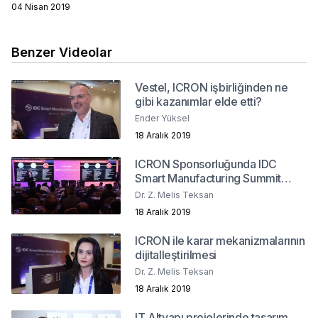
04 Nisan 2019
Benzer Videolar
Vestel, ICRON işbirliğinden ne
gibi kazanımlar elde etti?
Ender Yüksel
18 Aralık 2019
ICRON Sponsorluğunda IDC
Smart Manufacturing Summit
2019
Dr. Z. Melis Teksan
18 Aralık 2019
ICRON ile karar mekanizmalarının
dijitalleştirilmesi
Dr. Z. Melis Teksan
18 Aralık 2019
IT Altyapı projelerinde tasarım