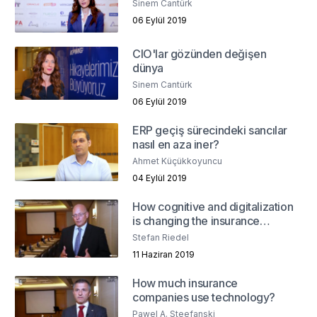
Sinem Cantürk
06 Eylül 2019
CIO'lar gözünden değişen
dünya
Sinem Cantürk
06 Eylül 2019
ERP geçiş sürecindeki sancılar
nasıl en aza iner?
Ahmet Küçükkoyuncu
04 Eylül 2019
How cognitive and digitalization
is changing the insurance
industry?
Stefan Riedel
11 Haziran 2019
How much insurance
companies use technology?
Pawel A. Steefanski