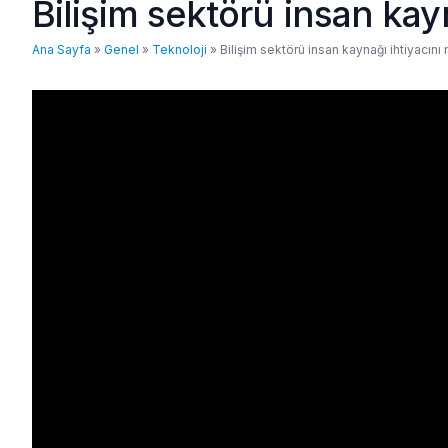
Bilişim sektörü insan kayn
Ana Sayfa
»
Genel
»
Teknoloji
»
Bilişim sektörü insan kaynağı ihtiyacını n