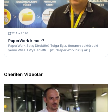
22 Ara 2016
PaperWork kimdir?
PaperWork Satış Direktörü Tolga Eşiz, firmanın sektördeki
yerini Wise TV’ye anlattı. Eşiz, “PaperWork bir iş akış...
Önerilen Videolar