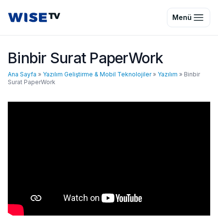
Wise TV
Menü
Binbir Surat PaperWork
Ana Sayfa
»
Yazılım Geliştirme & Mobil Teknolojiler
»
Yazılım
»
Binbir
Surat PaperWork