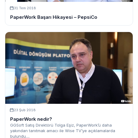
31 Tem 2018
PaperWork Başarı Hikayesi – PepsiCo
23 Şub 2018
PaperWork nedir?
GGSoft Satış Direktörü Tolga Eşiz, PaperWork’ü daha
yakından tanıtmak amacı ile Wise TV’ye açıklamalarda
bulundu....