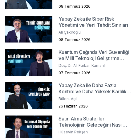
08 Temmuz 2026
Yapay Zeka ile Siber Risk
Yönetimi ve Yeni Tehdit Sınırları
Ali Çakıroğlu
08 Temmuz 2026
Kuantum Çağında Veri Güvenliği
ve Milli Teknoloji Geliştirme
Stratejileri
Doç. Dr. Ali Furkan Kamanlı
07 Temmuz 2026
Yapay Zeka ile Daha Fazla
Kontrol ve Daha Yüksek Karlılık
Mümkün mü?
Bülent Açıl
26 Haziran 2026
Satın Alma Stratejileri
Teknolojinin Geleceğini Nasıl
Şekillendiriyor?
Hüseyin Pekşen