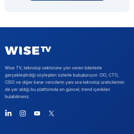
Footer
Wise TV, teknoloji sektörüne yön veren liderlerle
gerçekleştirdiği söyleşileri sizlerle buluşturuyor. CIO, CTO,
CISO ve diğer karar vericilerin yanı sıra teknoloji üreticilerinin
de yer aldığı bu platformda en güncel, trend içerikleri
bulabilirsiniz.
LinkedIn
Instagram
YouTube
X