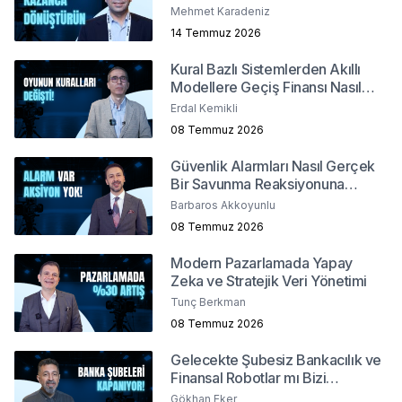
Mehmet Karadeniz
14 Temmuz 2026
Kural Bazlı Sistemlerden Akıllı
Modellere Geçiş Finansı Nasıl
Değiştirdi?
Erdal Kemikli
08 Temmuz 2026
Güvenlik Alarmları Nasıl Gerçek
Bir Savunma Reaksiyonuna
Dönüşür ?
Barbaros Akkoyunlu
08 Temmuz 2026
Modern Pazarlamada Yapay
Zeka ve Stratejik Veri Yönetimi
Tunç Berkman
08 Temmuz 2026
Gelecekte Şubesiz Bankacılık ve
Finansal Robotlar mı Bizi
Bekliyor?
Gökhan Eker