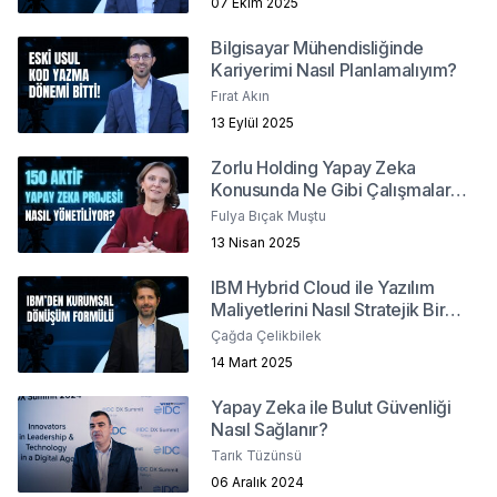
07 Ekim 2025
Bilgisayar Mühendisliğinde
Kariyerimi Nasıl Planlamalıyım?
Fırat Akın
13 Eylül 2025
Zorlu Holding Yapay Zeka
Konusunda Ne Gibi Çalışmalar
Yürütüyor?
Fulya Bıçak Muştu
13 Nisan 2025
IBM Hybrid Cloud ile Yazılım
Maliyetlerini Nasıl Stratejik Bir
Yatırıma Dönüştürebiliriz?
Çağda Çelikbilek
14 Mart 2025
Yapay Zeka ile Bulut Güvenliği
Nasıl Sağlanır?
Tarık Tüzünsü
06 Aralık 2024