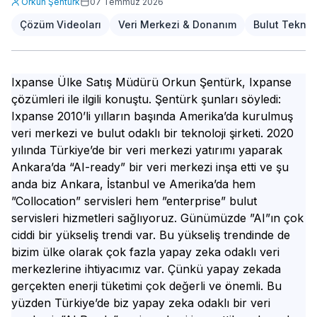
Orkun Şentürk
07 Temmuz 2026
Çözüm Videoları
Veri Merkezi & Donanım
Bulut Teknolo
Ixpanse Ülke Satış Müdürü Orkun Şentürk, Ixpanse
çözümleri ile ilgili konuştu. Şentürk şunları söyledi:
Ixpanse 2010’li yılların başında Amerika’da kurulmuş
veri merkezi ve bulut odaklı bir teknoloji şirketi. 2020
yılında Türkiye’de bir veri merkezi yatırımı yaparak
Ankara’da “AI-ready” bir veri merkezi inşa etti ve şu
anda biz Ankara, İstanbul ve Amerika’da hem
”Collocation” servisleri hem ”enterprise” bulut
servisleri hizmetleri sağlıyoruz. Günümüzde ”AI”ın çok
ciddi bir yükseliş trendi var. Bu yükseliş trendinde de
bizim ülke olarak çok fazla yapay zeka odaklı veri
merkezlerine ihtiyacımız var. Çünkü yapay zekada
gerçekten enerji tüketimi çok değerli ve önemli. Bu
yüzden Türkiye’de biz yapay zeka odaklı bir veri