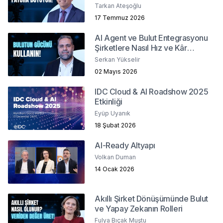
Yönetilir?
Tarkan Ateşoğlu
17 Temmuz 2026
AI Agent ve Bulut Entegrasyonu
Şirketlere Nasıl Hız ve Kâr
Sağlar?
Serkan Yükselir
02 Mayıs 2026
IDC Cloud & AI Roadshow 2025
Etkinliği
Eyüp Uyanık
18 Şubat 2026
AI-Ready Altyapı
Volkan Duman
14 Ocak 2026
Akıllı Şirket Dönüşümünde Bulut
ve Yapay Zekanın Rolleri
Fulya Bıçak Muştu