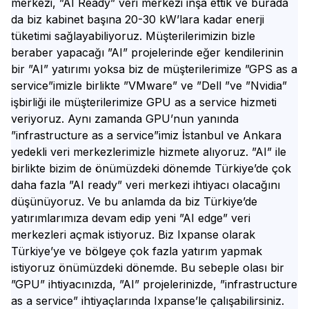
merkezi, ”AI Ready” veri merkezi inşa ettik ve burada
da biz kabinet başına 20-30 kW’lara kadar enerji
tüketimi sağlayabiliyoruz. Müşterilerimizin bizle
beraber yapacağı ”AI” projelerinde eğer kendilerinin
bir ”AI” yatırımı yoksa biz de müşterilerimize ”GPS as a
service”imizle birlikte ”VMware” ve ”Dell ”ve ”Nvidia”
işbirliği ile müşterilerimize GPU as a service hizmeti
veriyoruz. Aynı zamanda GPU’nun yanında
”infrastructure as a service”imiz İstanbul ve Ankara
yedekli veri merkezlerimizle hizmete alıyoruz. ”AI” ile
birlikte bizim de önümüzdeki dönemde Türkiye’de çok
daha fazla ”AI ready” veri merkezi ihtiyacı olacağını
düşünüyoruz. Ve bu anlamda da biz Türkiye’de
yatırımlarımıza devam edip yeni ”AI edge” veri
merkezleri açmak istiyoruz. Biz Ixpanse olarak
Türkiye’ye ve bölgeye çok fazla yatırım yapmak
istiyoruz önümüzdeki dönemde. Bu sebeple olası bir
”GPU” ihtiyacınızda, ”AI” projelerinizde, ”infrastructure
as a service” ihtiyaçlarında Ixpanse’le çalışabilirsiniz.