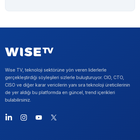
Footer
Wise TV, teknoloji sektörüne yön veren liderlerle
gerçekleştirdiği söyleşileri sizlerle buluşturuyor. CIO, CTO,
CISO ve diğer karar vericilerin yanı sıra teknoloji üreticilerinin
de yer aldığı bu platformda en güncel, trend içerikleri
bulabilirsiniz.
LinkedIn
Instagram
YouTube
X