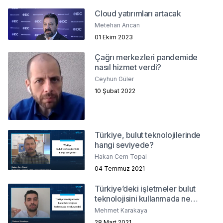
Cloud yatırımları artacak
Metehan Arıcan
01 Ekim 2023
Çağrı merkezleri pandemide
nasıl hizmet verdi?
Ceyhun Güler
10 Şubat 2022
Türkiye, bulut teknolojilerinde
hangi seviyede?
Hakan Cem Topal
04 Temmuz 2021
Türkiye’deki işletmeler bulut
teknolojisini kullanmada ne
durumda?
Mehmet Karakaya
28 Mart 2021