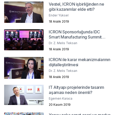
Vestel, ICRON işbirliğinden ne
gibi kazanımlar elde etti?
Ender Yüksel
18 Aralık 2019
ICRON Sponsorluğunda IDC
Smart Manufacturing Summit
2019
Dr. Z. Melis Teksan
18 Aralık 2019
ICRON ile karar mekanizmalarının
dijitalleştirilmesi
Dr. Z. Melis Teksan
18 Aralık 2019
IT Altyapı projelerinde tasarım
aşaması neden önemli?
Egemen Karaca
20 Kasım 2019
Yapay zeka sanat eseri ve medya