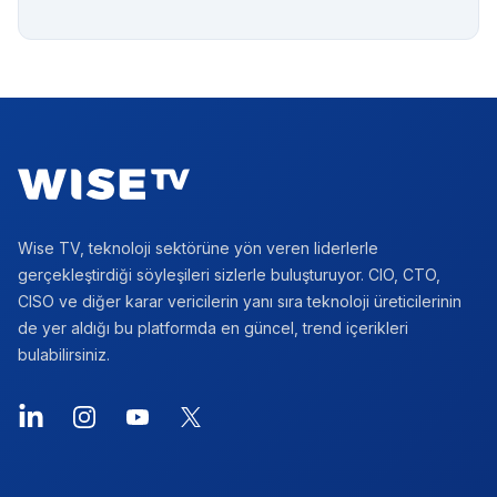
Footer
Wise TV, teknoloji sektörüne yön veren liderlerle
gerçekleştirdiği söyleşileri sizlerle buluşturuyor. CIO, CTO,
CISO ve diğer karar vericilerin yanı sıra teknoloji üreticilerinin
de yer aldığı bu platformda en güncel, trend içerikleri
bulabilirsiniz.
LinkedIn
Instagram
YouTube
X