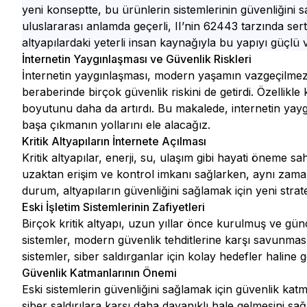
yeni konseptte, bu ürünlerin sistemlerinin güvenliğini 
uluslararası anlamda geçerli, II’nin 62443 tarzında se
altyapılardaki yeterli insan kaynağıyla bu yapıyı güçlü ve
İnternetin Yaygınlaşması ve Güvenlik Riskleri
İnternetin yaygınlaşması, modern yaşamın vazgeçilmez 
beraberinde birçok güvenlik riskini de getirdi. Özellikle k
boyutunu daha da artırdı. Bu makalede, internetin yaygın
başa çıkmanın yollarını ele alacağız.
Kritik Altyapıların İnternete Açılması
Kritik altyapılar, enerji, su, ulaşım gibi hayati öneme sah
uzaktan erişim ve kontrol imkanı sağlarken, aynı zamand
durum, altyapıların güvenliğini sağlamak için yeni strateji
Eski İşletim Sistemlerinin Zafiyetleri
Birçok kritik altyapı, uzun yıllar önce kurulmuş ve gün
sistemler, modern güvenlik tehditlerine karşı savunma
sistemler, siber saldırganlar için kolay hedefler haline ge
Güvenlik Katmanlarının Önemi
Eski sistemlerin güvenliğini sağlamak için güvenlik katm
siber saldırılara karşı daha dayanıklı hale gelmesini sağ