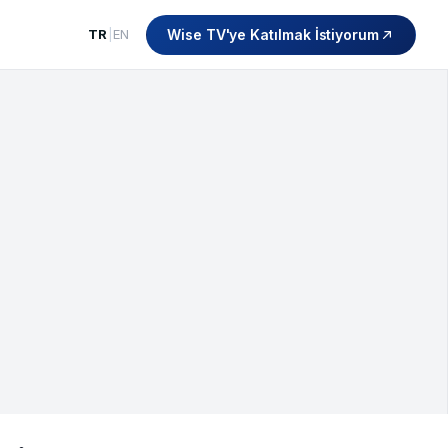
Wise TV'ye Katılmak İstiyorum
TR
|
EN