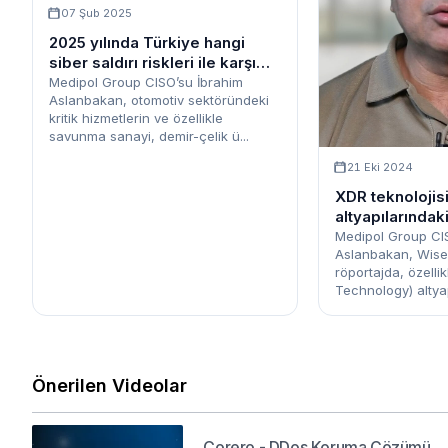
07 Şub 2025
2025 yılında Türkiye hangi
siber saldırı riskleri ile karşı
karşıya?
Medipol Group CISO’su İbrahim
Aslanbakan, otomotiv sektöründeki
kritik hizmetlerin ve özellikle
savunma sanayi, demir-çelik ü...
21 Eki 2024
XDR teknolojis
altyapılarındaki
tespit etmek 
Medipol Group CI
Aslanbakan, Wise 
röportajda, özelli
Technology) altyap
Önerilen Videolar
Corero - DDos Koruma Çözümü