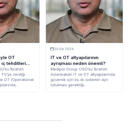
20 Eki 2024
iyle OT
IT ve OT altyapılarının
 iç tehditleri
ayrışması neden önemli?
mümkün mü?
SO’su İbrahim
Medipol Group CISO’su İbrahim
TV’ye verdiği
Aslanbakan IT ve OT altyapılarında
kle OT (Operational
güvenlik için bu iki sistemin ayrı
ılarında...
tutulması gerektiği...