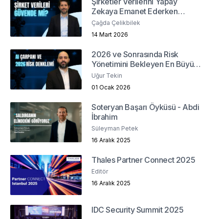
Şirketler Verilerini Yapay
Zekaya Emanet Ederken
Güvenlik ve Etik Sınırlarını Nasıl
Çağda Çelikbilek
Belirler?
14 Mart 2026
2026 ve Sonrasında Risk
Yönetimini Bekleyen En Büyük
Meydan Okuma Nedir?
Uğur Tekin
01 Ocak 2026
Soteryan Başarı Öyküsü - Abdi
İbrahim
Süleyman Petek
16 Aralık 2025
Thales Partner Connect 2025
Editör
16 Aralık 2025
IDC Security Summit 2025