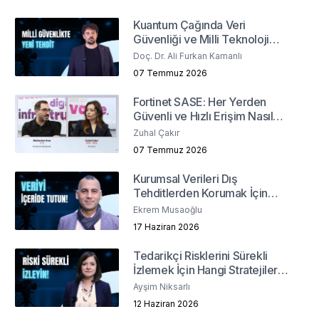
Kuantum Çağında Veri
Güvenliği ve Milli Teknoloji
Geliştirme Stratejileri
Doç. Dr. Ali Furkan Kamanlı
07 Temmuz 2026
Fortinet SASE: Her Yerden
Güvenli ve Hızlı Erişim Nasıl
Sağlanır?
Zuhal Çakır
07 Temmuz 2026
Kurumsal Verileri Dış
Tehditlerden Korumak İçin
Hangi Yöntemler İzlenmeli?
Ekrem Musaoğlu
17 Haziran 2026
Tedarikçi Risklerini Sürekli
İzlemek İçin Hangi Stratejiler
İzlenmeli?
Ayşim Niksarlı
12 Haziran 2026