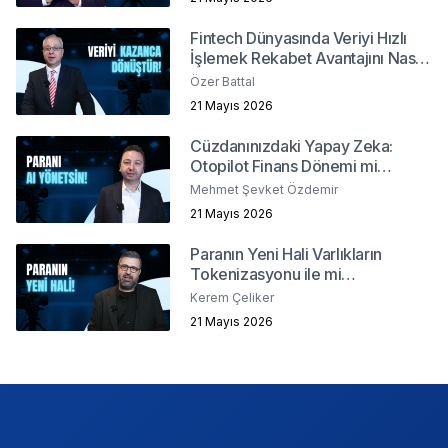
Fintech Dünyasında Veriyi Hızlı
İşlemek Rekabet Avantajını Nasıl
Belirler?
Özer Battal
21 Mayıs 2026
Cüzdanınızdaki Yapay Zeka:
Otopilot Finans Dönemi mi
Başlıyor ?
Mehmet Şevket Özdemir
21 Mayıs 2026
Paranın Yeni Hali Varlıkların
Tokenizasyonu ile mi
Şekilleniyor?
Kerem Çeliker
21 Mayıs 2026
Footer