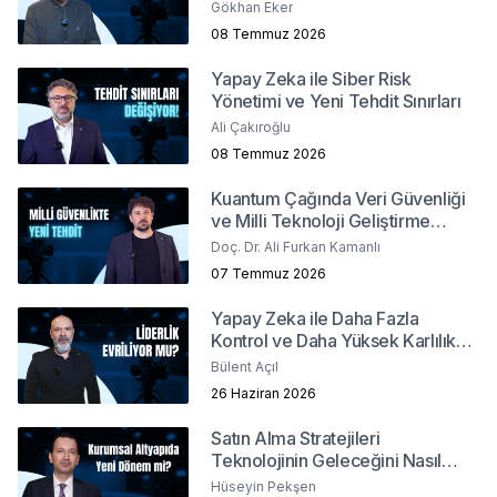
Bekliyor?
Gökhan Eker
08 Temmuz 2026
Yapay Zeka ile Siber Risk
Yönetimi ve Yeni Tehdit Sınırları
Ali Çakıroğlu
08 Temmuz 2026
Kuantum Çağında Veri Güvenliği
ve Milli Teknoloji Geliştirme
Stratejileri
Doç. Dr. Ali Furkan Kamanlı
07 Temmuz 2026
Yapay Zeka ile Daha Fazla
Kontrol ve Daha Yüksek Karlılık
Mümkün mü?
Bülent Açıl
26 Haziran 2026
Satın Alma Stratejileri
Teknolojinin Geleceğini Nasıl
Şekillendiriyor?
Hüseyin Pekşen