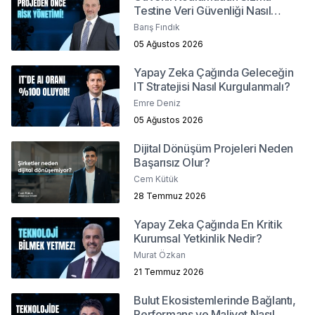
Testine Veri Güvenliği Nasıl
Sağlanır?
Barış Fındık
05 Ağustos 2026
Yapay Zeka Çağında Geleceğin
IT Stratejisi Nasıl Kurgulanmalı?
Emre Deniz
05 Ağustos 2026
Dijital Dönüşüm Projeleri Neden
Başarısız Olur?
Cem Kütük
28 Temmuz 2026
Yapay Zeka Çağında En Kritik
Kurumsal Yetkinlik Nedir?
Murat Özkan
21 Temmuz 2026
Bulut Ekosistemlerinde Bağlantı,
Performans ve Maliyet Nasıl