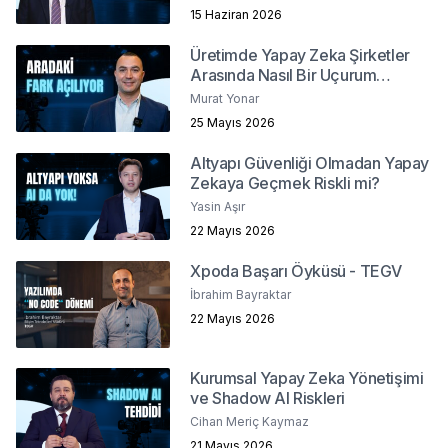
15 Haziran 2026
Üretimde Yapay Zeka Şirketler
Arasında Nasıl Bir Uçurum
Yaratacak?
Murat Yonar
25 Mayıs 2026
Altyapı Güvenliği Olmadan Yapay
Zekaya Geçmek Riskli mi?
Yasin Aşır
22 Mayıs 2026
Xpoda Başarı Öyküsü - TEGV
İbrahim Bayraktar
22 Mayıs 2026
Kurumsal Yapay Zeka Yönetişimi
ve Shadow AI Riskleri
Cihan Meriç Kaymaz
21 Mayıs 2026