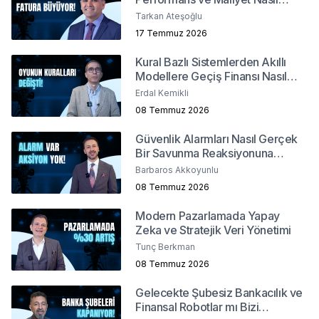
Yönetilir?
Tarkan Ateşoğlu
17 Temmuz 2026
Kural Bazlı Sistemlerden Akıllı
Modellere Geçiş Finansı Nasıl
Değiştirdi?
Erdal Kemikli
08 Temmuz 2026
Güvenlik Alarmları Nasıl Gerçek
Bir Savunma Reaksiyonuna
Dönüşür ?
Barbaros Akkoyunlu
08 Temmuz 2026
Modern Pazarlamada Yapay
Zeka ve Stratejik Veri Yönetimi
Tunç Berkman
08 Temmuz 2026
Gelecekte Şubesiz Bankacılık ve
Finansal Robotlar mı Bizi