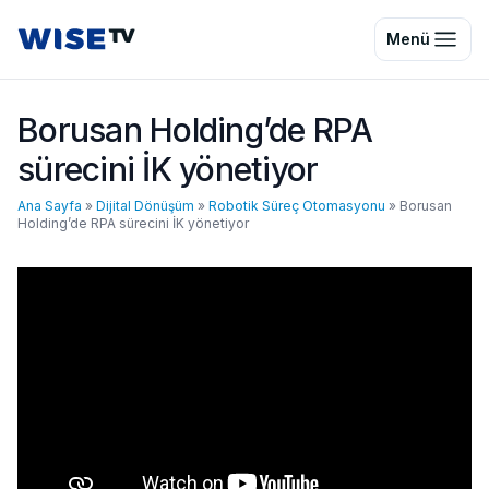
Wise TV
Menü
Borusan Holding’de RPA
sürecini İK yönetiyor
Ana Sayfa
»
Dijital Dönüşüm
»
Robotik Süreç Otomasyonu
»
Borusan
Holding’de RPA sürecini İK yönetiyor