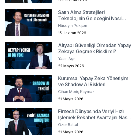
Satın Alma Stratejileri
Teknolojinin Geleceğini Nasıl
Şekillendiriyor?
Hüseyin Pekşen
15 Haziran 2026
Altyapı Güvenliği Olmadan Yapay
Zekaya Geçmek Riskli mi?
Yasin Aşır
22 Mayıs 2026
Kurumsal Yapay Zeka Yönetişimi
ve Shadow AI Riskleri
Cihan Meriç Kaymaz
21 Mayıs 2026
Fintech Dünyasında Veriyi Hızlı
İşlemek Rekabet Avantajını Nasıl
Belirler?
Özer Battal
21 Mayıs 2026