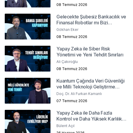
08 Temmuz 2026
Gelecekte Şubesiz Bankacılık ve
Finansal Robotlar mı Bizi
Bekliyor?
Gökhan Eker
08 Temmuz 2026
Yapay Zeka ile Siber Risk
Yönetimi ve Yeni Tehdit Sınırları
Ali Çakıroğlu
08 Temmuz 2026
Kuantum Çağında Veri Güvenliği
ve Milli Teknoloji Geliştirme
Stratejileri
Doç. Dr. Ali Furkan Kamanlı
07 Temmuz 2026
Yapay Zeka ile Daha Fazla
Kontrol ve Daha Yüksek Karlılık
Mümkün mü?
Bülent Açıl
26 Haziran 2026