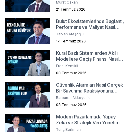
Murat Özkan
21 Temmuz 2026
Bulut Ekosistemlerinde Bağlantı,
Performans ve Maliyet Nasıl
Yönetilir?
Tarkan Ateşoğlu
17 Temmuz 2026
Kural Bazlı Sistemlerden Akıllı
Modellere Geçiş Finansı Nasıl
Değiştirdi?
Erdal Kemikli
08 Temmuz 2026
Güvenlik Alarmları Nasıl Gerçek
Bir Savunma Reaksiyonuna
Dönüşür ?
Barbaros Akkoyunlu
08 Temmuz 2026
Modern Pazarlamada Yapay
Zeka ve Stratejik Veri Yönetimi
Tunç Berkman