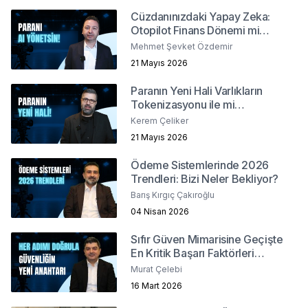
Cüzdanınızdaki Yapay Zeka:
Otopilot Finans Dönemi mi
Başlıyor ?
Mehmet Şevket Özdemir
21 Mayıs 2026
Paranın Yeni Hali Varlıkların
Tokenizasyonu ile mi
Şekilleniyor?
Kerem Çeliker
21 Mayıs 2026
Ödeme Sistemlerinde 2026
Trendleri: Bizi Neler Bekliyor?
Barış Kırgıç Çakıroğlu
04 Nisan 2026
Sıfır Güven Mimarisine Geçişte
En Kritik Başarı Faktörleri
Nelerdir?
Murat Çelebi
16 Mart 2026