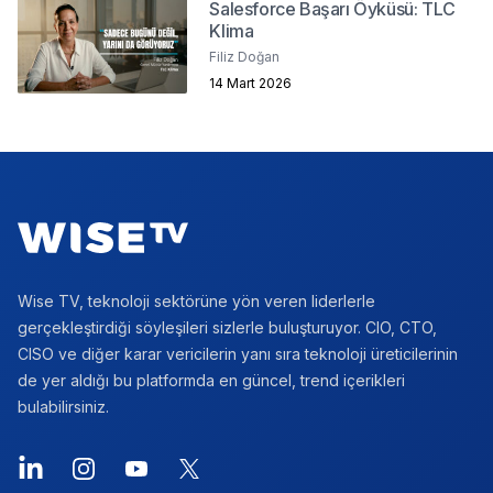
Salesforce Başarı Öyküsü: TLC
Klima
Filiz Doğan
14 Mart 2026
Footer
Wise TV, teknoloji sektörüne yön veren liderlerle
gerçekleştirdiği söyleşileri sizlerle buluşturuyor. CIO, CTO,
CISO ve diğer karar vericilerin yanı sıra teknoloji üreticilerinin
de yer aldığı bu platformda en güncel, trend içerikleri
bulabilirsiniz.