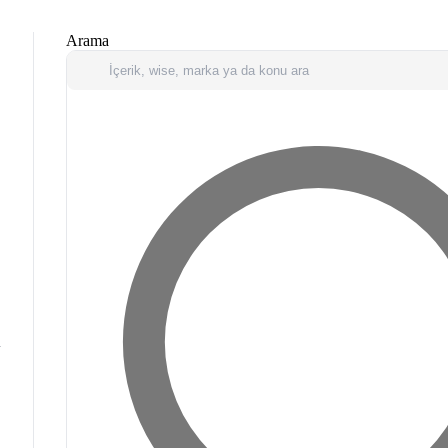
Arama
u