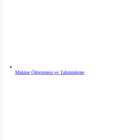
Siber Güvenlik
Makine Öğrenmesi ve Tahminleme