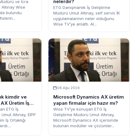
nelerdir?
 Müdürü ve İcra
 Altınay Wise
ETG Danışmanlık İş Geliştirme
da bulundu.
Müdürü Umut Altınay, self servis İK
slerin...
uygulamalarının neler olduğunu
Wise TV’ye anlattı. Al...
08 Ağu 2016
k kimdir ve
Microsoft Dynamics AX üretim
AX Üretim İş
yapan firmalar için hazır mı?
?
an ETG İş
Wise TV’ye konuşan ETG İş
 Umut Altınay, EIPP
Geliştirme Müdürü Umut Altınay,
m İş Ortaklığı
Microsoft Dynamics AX içerisinde
rdi....
bulunan modüller ve çözümler...