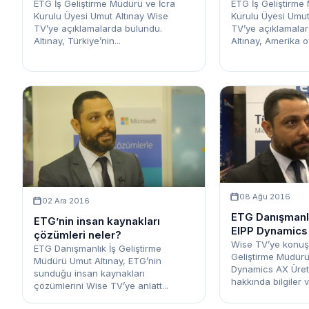
ETG İş Geliştirme Müdürü ve İcra
ETG İş Geliştirme
Kurulu Üyesi Umut Altınay Wise
Kurulu Üyesi Umut
TV’ye açıklamalarda bulundu.
TV’ye açıklamalar
Altınay, Türkiye’nin...
Altınay, Amerika ofi
08 Ağu 2016
02 Ara 2016
ETG Danışmanlı
ETG’nin insan kaynakları
EIPP Dynamics 
çözümleri neler?
Ortaklığı nedir
Wise TV’ye konuş
ETG Danışmanlık İş Geliştirme
Geliştirme Müdürü
Müdürü Umut Altınay, ETG’nin
Dynamics AX Üreti
sunduğu insan kaynakları
hakkında bilgiler ve
çözümlerini Wise TV’ye anlatt...