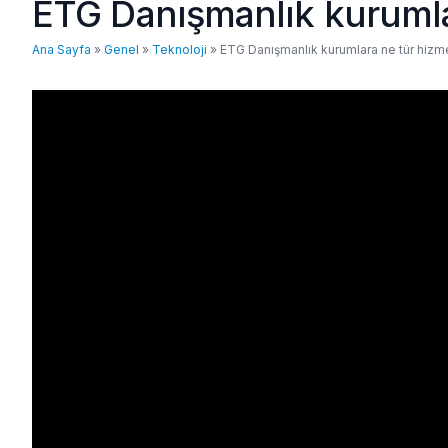
ETG Danışmanlık kurumla
Ana Sayfa
»
Genel
»
Teknoloji
»
ETG Danışmanlık kurumlara ne tür hizm