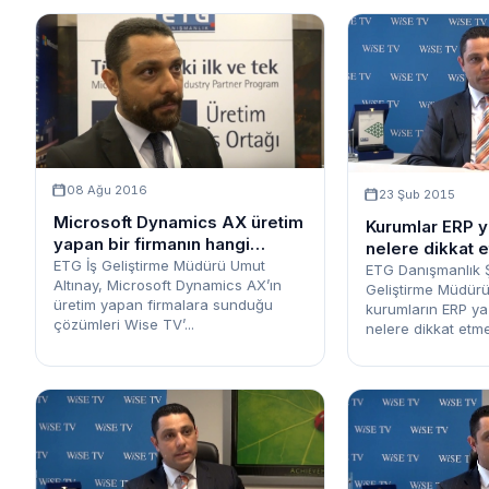
08 Ağu 2016
23 Şub 2015
Microsoft Dynamics AX üretim
Kurumlar ERP ya
yapan bir firmanın hangi
nelere dikkat 
ihtiyaçlarına çözümler sunar?
ETG İş Geliştirme Müdürü Umut
ETG Danışmanlık Şi
Altınay, Microsoft Dynamics AX’ın
Geliştirme Müdürü
üretim yapan firmalara sunduğu
kurumların ERP yaz
çözümleri Wise TV’...
nelere dikkat etmel