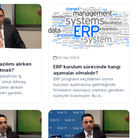
06 Haz 2014
zılımı alırken
ERP kurulum sürecinde hangi
etmeli?
aşamalar olmalıdır?
rketi’nin İş
ERP programı seçildikten sonra
 Umut Altınay,
kurulum aşamasına gelindiğinde
ılımı alırken
firmaların istisnasız izlemesi gereken
eri gerekti...
süreçler bulunuyor. Bu a...