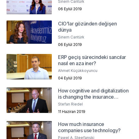
Sinem Cantürk
06 Eylül 2019
CIO'lar gözünden değişen
dünya
Sinem Cantürk
06 Eylül 2019
ERP geçiş sürecindeki sancılar
nasıl en aza iner?
Ahmet Küçükkoyuncu
04 Eylül 2019
How cognitive and digitalization
is changing the insurance
industry?
Stefan Riedel
11 Haziran 2019
How much insurance
companies use technology?
Pawel A. Steefanski