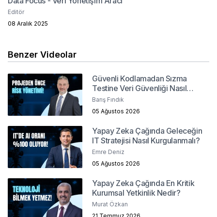
Data Focus - Veri Yönetişim Aracı
Editör
08 Aralık 2025
Benzer Videolar
Güvenli Kodlamadan Sızma
Testine Veri Güvenliği Nasıl
Sağlanır?
Barış Fındık
05 Ağustos 2026
Yapay Zeka Çağında Geleceğin
IT Stratejisi Nasıl Kurgulanmalı?
Emre Deniz
05 Ağustos 2026
Yapay Zeka Çağında En Kritik
Kurumsal Yetkinlik Nedir?
Murat Özkan
21 Temmuz 2026