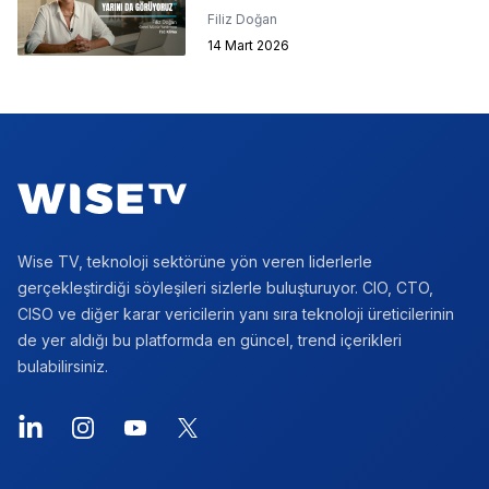
Filiz Doğan
14 Mart 2026
Footer
Wise TV, teknoloji sektörüne yön veren liderlerle
gerçekleştirdiği söyleşileri sizlerle buluşturuyor. CIO, CTO,
CISO ve diğer karar vericilerin yanı sıra teknoloji üreticilerinin
de yer aldığı bu platformda en güncel, trend içerikleri
bulabilirsiniz.