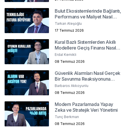
Bulut Ekosistemlerinde Bağlantı,
Performans ve Maliyet Nasıl
Yönetilir?
Tarkan Ateşoğlu
17 Temmuz 2026
Kural Bazlı Sistemlerden Akıllı
Modellere Geçiş Finansı Nasıl
Değiştirdi?
Erdal Kemikli
08 Temmuz 2026
Güvenlik Alarmları Nasıl Gerçek
Bir Savunma Reaksiyonuna
Dönüşür ?
Barbaros Akkoyunlu
08 Temmuz 2026
Modern Pazarlamada Yapay
Zeka ve Stratejik Veri Yönetimi
Tunç Berkman
08 Temmuz 2026