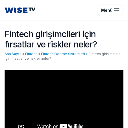
Wise TV
Menü
Fintech girişimcileri için
fırsatlar ve riskler neler?
Ana Sayfa
»
Fintech
»
Fintech Ödeme Sistemleri
»
Fintech girişimcileri
için fırsatlar ve riskler neler?