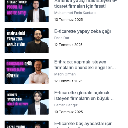
Amerika'ya açılmak isteyen e-
ticaret firmaları için fırsat!
Muhammet Emin Kantarcı
13 Temmuz 2025
E-ticarette yapay zeka çağı
Enes Dur
12 Temmuz 2025
E-ihracat yapmak isteyen
firmaların önündeki engeller
neler?
Metin Orman
12 Temmuz 2025
E-ticarette globale açılmak
isteyen firmaların en büyük
problemi
Ferhat Cengiz
10 Temmuz 2025
E-ticarete başlayacaklar için