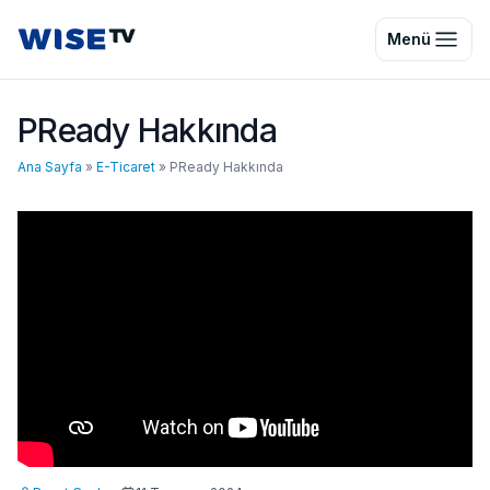
Wise TV
Menü
PReady Hakkında
Ana Sayfa
»
E-Ticaret
»
PReady Hakkında