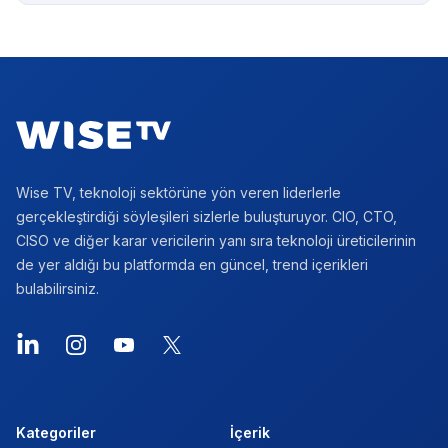
Footer
Wise TV, teknoloji sektörüne yön veren liderlerle
gerçekleştirdiği söyleşileri sizlerle buluşturuyor. CIO, CTO,
CISO ve diğer karar vericilerin yanı sıra teknoloji üreticilerinin
de yer aldığı bu platformda en güncel, trend içerikleri
bulabilirsiniz.
LinkedIn
Instagram
YouTube
X
Kategoriler
İçerik