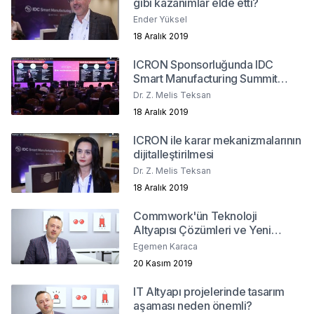
gibi kazanımlar elde etti?
Ender Yüksel
18 Aralık 2019
ICRON Sponsorluğunda IDC
Smart Manufacturing Summit
2019
Dr. Z. Melis Teksan
18 Aralık 2019
ICRON ile karar mekanizmalarının
dijitalleştirilmesi
Dr. Z. Melis Teksan
18 Aralık 2019
Commwork'ün Teknoloji
Altyapısı Çözümleri ve Yeni
Teknolojilere Yaklaşımları
Egemen Karaca
20 Kasım 2019
IT Altyapı projelerinde tasarım
aşaması neden önemli?