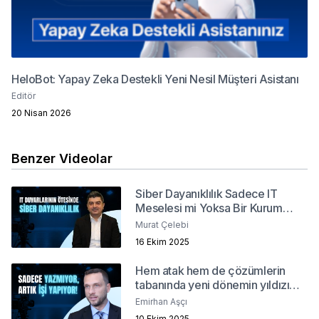
HeloBot: Yapay Zeka Destekli Yeni Nesil Müşteri Asistanı
Editör
20 Nisan 2026
Benzer Videolar
Siber Dayanıklılık Sadece IT
Meselesi mi Yoksa Bir Kurum
Kültürü mü?
Murat Çelebi
16 Ekim 2025
Hem atak hem de çözümlerin
tabanında yeni dönemin yıldızı
"Agentic AI"
Emirhan Aşçı
10 Ekim 2025