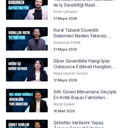
ile İş Sürekliliği Nasıl
Sağlanabilir?
Emre Çamalan
21 Mayıs 2026
Kural Tabanlı Güvenlik
Sistemleri Neden Yetersiz
Kalıyor?
Süleyman Petek
21 Mayıs 2026
Siber Güvenlikte Hangi İşler
Outsource Edilmeli Hangileri
İçeride Kalmalı?
Nejla Seyhan Susam
12 Mayıs 2026
Sıfır Güven Mimarisine Geçişte
En Kritik Başarı Faktörleri
Nelerdir?
Murat Çelebi
16 Mart 2026
Şirketler Verilerini Yapay