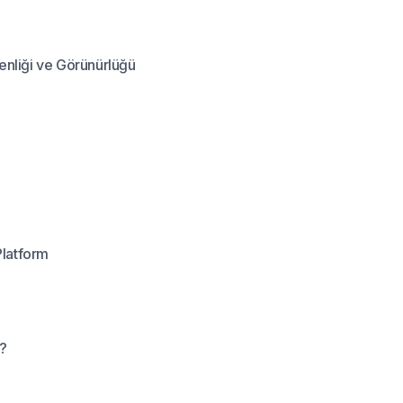
nliği ve Görünürlüğü
Platform
i?