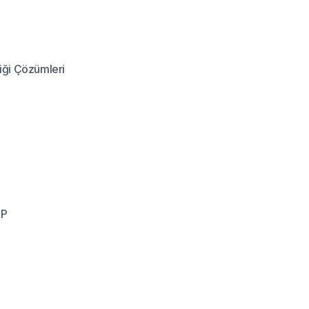
iği Çözümleri
RP