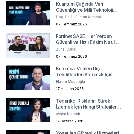
Kuantum Çağında Veri
Güvenliği ve Milli Teknoloji
Geliştirme Stratejileri
Doç. Dr. Ali Furkan Kamanlı
07 Temmuz 2026
Fortinet SASE: Her Yerden
Güvenli ve Hızlı Erişim Nasıl
Sağlanır?
Zuhal Çakır
07 Temmuz 2026
Kurumsal Verileri Dış
Tehditlerden Korumak İçin
Hangi Yöntemler İzlenmeli?
Ekrem Musaoğlu
17 Haziran 2026
Tedarikçi Risklerini Sürekli
İzlemek İçin Hangi Stratejiler
İzlenmeli?
Ayşim Niksarlı
12 Haziran 2026
Yönetilen Güvenlik Hizmetleri