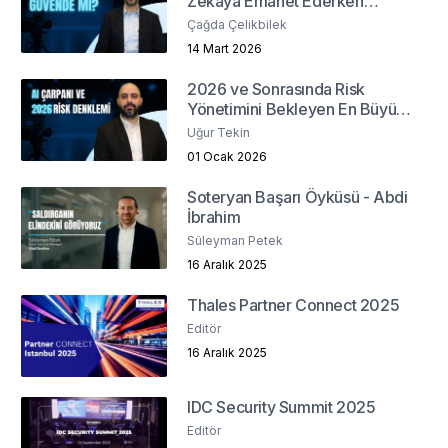
Zekaya Emanet Ederken
Güvenlik ve Etik Sınırlarını Nasıl
Çağda Çelikbilek
Belirler?
14 Mart 2026
2026 ve Sonrasında Risk
Yönetimini Bekleyen En Büyük
Meydan Okuma Nedir?
Uğur Tekin
01 Ocak 2026
Soteryan Başarı Öyküsü - Abdi
İbrahim
Süleyman Petek
16 Aralık 2025
Thales Partner Connect 2025
Editör
16 Aralık 2025
IDC Security Summit 2025
Editör