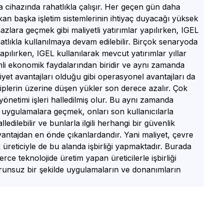
kta cihazında rahatlıkla çalışır. Her geçen gün daha
çıkan başka işletim sistemlerinin ihtiyaç duyacağı yüksek
ihazlara geçmek gibi maliyetli yatırımlar yapılırken, IGEL
atlıkla kullanılmaya devam edilebilir. Birçok senaryoda
yapılırken, IGEL kullanılarak mevcut yatırımlar yıllar
li ekonomik faydalarından biridir ve aynı zamanda
et avantajları olduğu gibi operasyonel avantajları da
iplerin üzerine düşen yükler son derece azalır. Çok
yönetimi işleri halledilmiş olur. Bu aynı zamanda
uygulamalara geçmek, onları son kullanıcılarla
dilebilir ve bunlarla ilgili herhangi bir güvenlik
avantajdan en önde çıkanlardandır. Yani maliyet, çevre
 üreticiyle de bu alanda işbirliği yapmaktadır. Burada
lerce teknolojide üretim yapan üreticilerle işbirliği
orunsuz bir şekilde uygulamaların ve donanımların