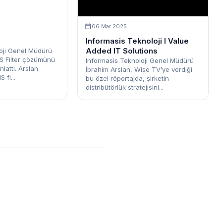
06 Mar 2025
Informasis Teknoloji I Value
Added IT Solutions
oji Genel Müdürü
S Filter çözümünü
Informasis Teknoloji Genel Müdürü
lattı. Arslan
İbrahim Arslan, Wise TV’ye verdiği
 fi...
bu özel röportajda, şirketin
distribütörlük stratejisini...