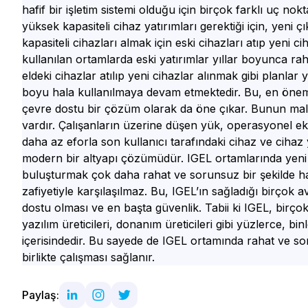
hafif bir işletim sistemi olduğu için birçok farklı uç no
yüksek kapasiteli cihaz yatırımları gerektiği için, yeni 
kapasiteli cihazları almak için eski cihazları atıp yeni c
kullanılan ortamlarda eski yatırımlar yıllar boyunca rah
eldeki cihazlar atılıp yeni cihazlar alınmak gibi planlar 
boyu hala kullanılmaya devam etmektedir. Bu, en önem
çevre dostu bir çözüm olarak da öne çıkar. Bunun maliy
vardır. Çalışanların üzerine düşen yük, operasyonel ek
daha az eforla son kullanıcı tarafındaki cihaz ve cihaz 
modern bir altyapı çözümüdür. IGEL ortamlarında yeni 
buluşturmak çok daha rahat ve sorunsuz bir şekilde halle
zafiyetiyle karşılaşılmaz. Bu, IGEL’ın sağladığı birçok 
dostu olması ve en başta güvenlik. Tabii ki IGEL, birçok
yazılım üreticileri, donanım üreticileri gibi yüzlerce, bin
içerisindedir. Bu sayede de IGEL ortamında rahat ve s
birlikte çalışması sağlanır.
Paylaş: