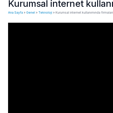
Kurumsal internet kullan
Ana Sayfa
»
Genel
»
Teknoloji
»
Kurumsal internet kullanımında firmalar