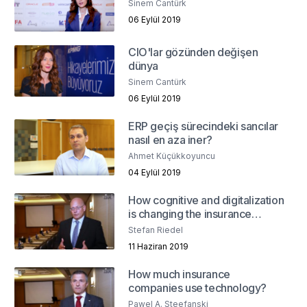
Sinem Cantürk
06 Eylül 2019
CIO'lar gözünden değişen
dünya
Sinem Cantürk
06 Eylül 2019
ERP geçiş sürecindeki sancılar
nasıl en aza iner?
Ahmet Küçükkoyuncu
04 Eylül 2019
How cognitive and digitalization
is changing the insurance
industry?
Stefan Riedel
11 Haziran 2019
How much insurance
companies use technology?
Pawel A. Steefanski