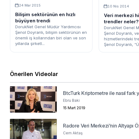
24 Mar 2015
10 Nis 2014
Bilişim sektörünün en hızlı
Veri merkezi h
büyüyen trendi
trendler neler?
DorukNet Genel Müdür Yardımcısı
DorukNet Genel M
Şenol Doyranlı, bilişim sektörünün en
Şenol Doyranlı, ve
önemli iş kollarından biri olan ve son
hizmetlerindeki tre
yıllarda şirketl...
Şenol Doyranlı, “Ü
Önerilen Videolar
BtcTurk Kriptometre ile nasıl fark 
Ebru Baki
15 Mart 2019
Radore Veri Merkezi'nin Altyapı Öz
Cem Aktaş